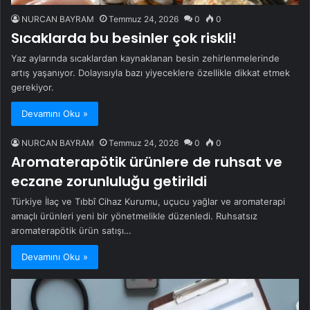
NURCAN BAYRAM
Temmuz 24, 2026
0
0
Sıcaklarda bu besinler çok riskli!
Yaz aylarında sıcaklardan kaynaklanan besin zehirlenmelerinde
artış yaşanıyor. Dolayısıyla bazı yiyeceklere özellikle dikkat etmek
gerekiyor.
Devamını Oku »
NURCAN BAYRAM
Temmuz 24, 2026
0
0
Aromaterapötik ürünlere de ruhsat ve
eczane zorunluluğu getirildi
Türkiye İlaç ve Tıbbî Cihaz Kurumu, uçucu yağlar ve aromaterapi
amaçlı ürünleri yeni bir yönetmelikle düzenledi. Ruhsatsız
aromaterapötik ürün satışı…
Devamını Oku »