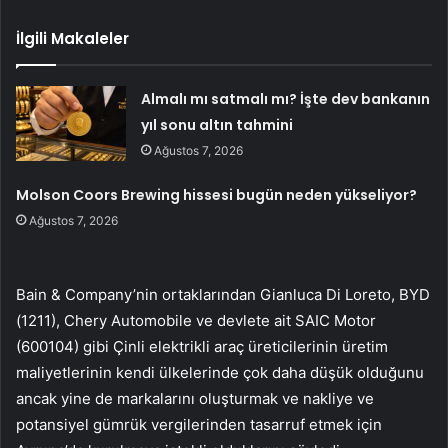
İlgili Makaleler
Almalı mı satmalı mı? İşte dev bankanın
yıl sonu altın tahmini
Ağustos 7, 2026
Molson Coors Brewing hissesi bugün neden yükseliyor?
Ağustos 7, 2026
Bain & Company’nin ortaklarından Gianluca Di Loreto, BYD
(
1211
), Chery Automobile ve devlete ait SAIC Motor
(
600104
) gibi Çinli elektrikli araç üreticilerinin üretim
maliyetlerinin kendi ülkelerinde çok daha düşük olduğunu
ancak yine de markalarını oluşturmak ve nakliye ve
potansiyel gümrük vergilerinden tasarruf etmek için