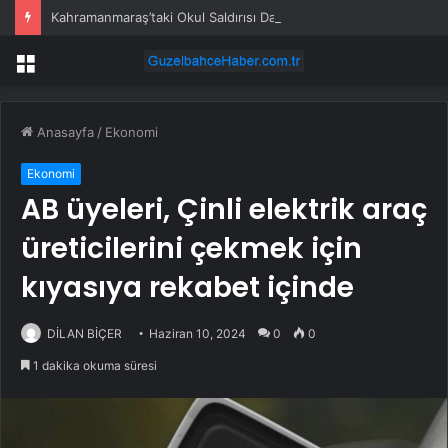
Kahramanmaraş’taki Okul Saldırısı Davasında İlk Duruşma 4 Eylül’de
Menü
Anasayfa
/
Ekonomi
Ekonomi
AB üyeleri, Çinli elektrik araç
üreticilerini çekmek için
kıyasıya rekabet içinde
DİLAN BİÇER
Haziran 10, 2024
0
0
1 dakika okuma süresi