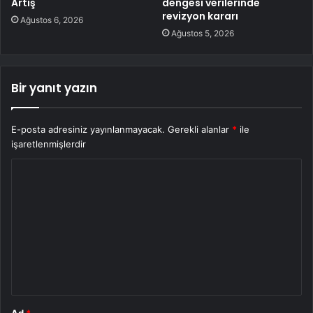
Artış
dengesi verilerinde
revizyon kararı
Ağustos 6, 2026
Ağustos 5, 2026
Bir yanıt yazın
E-posta adresiniz yayınlanmayacak.
Gerekli alanlar
*
ile
işaretlenmişlerdir
Y
o
r
u
m
*
Ad
*