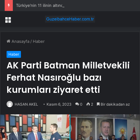
Türkiye’nin 11 ilinin altından altın fışkıracak
Menü
Anasayfa
/
Haber
Haber
AK Parti Batman Milletvekili
Ferhat Nasıroğlu bazı
kurumları ziyaret etti
HASAN AKEL
Kasım 6, 2023
0
2
Bir dakikadan az