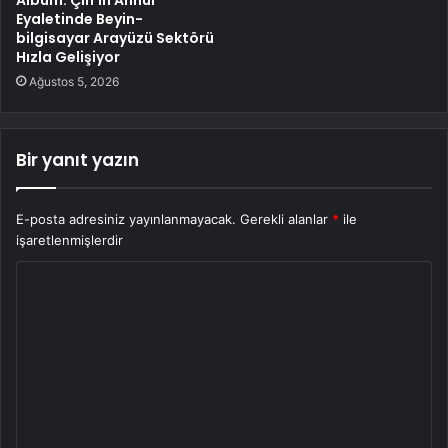
Albüm: Çin’in Anhui
Eyaletinde Beyin-
bilgisayar Arayüzü Sektörü
Hızla Gelişiyor
Ağustos 5, 2026
Bir yanıt yazın
E-posta adresiniz yayınlanmayacak.
Gerekli alanlar
*
ile
işaretlenmişlerdir
Y
o
r
u
m
*