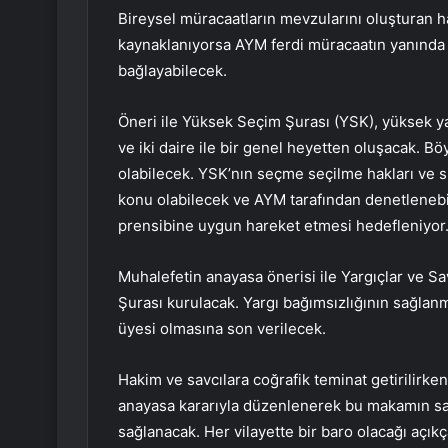
Bireysel müracaatların mevzularını oluşturan ha
kaynaklanıyorsa AYM ferdi müracaatın yanında
bağlayabilecek.
Öneri ile Yüksek Seçim Şurası (YSK), yüksek ya
ve iki daire ile bir genel heyetten oluşacak. Bö
olabilecek. YSK’nın seçme seçilme hakları ve siya
konu olabilecek ve AYM tarafından denetleneb
prensibine uygun hareket etmesi hedefleniyor
Muhalefetin anayasa önerisi ile Yargıçlar ve Sav
Şurası kurulacak. Yargı bağımsızlığının sağlanm
üyesi olmasına son verilecek.
Hakim ve savcılara coğrafik teminat getirilirk
anayasa kararıyla düzenlenerek bu makamın sav
sağlanacak. Her vilayette bir baro olacağı aç