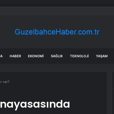
ABD’de özel sektör istihdamı Temmuz’da 44.000 arttı
FA
HABER
EKONOMI
SAĞLIK
TEKNOLOJI
YAŞAM
er var?
 anayasasında