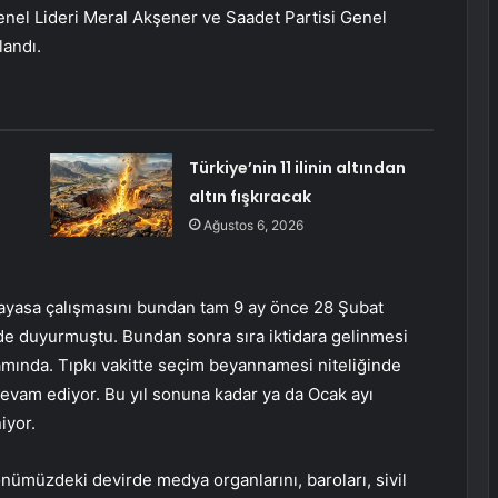
nel Lideri Meral Akşener ve Saadet Partisi Genel
landı.
Türkiye’nin 11 ilinin altından
altın fışkıracak
Ağustos 6, 2026
 anayasa çalışmasını bundan tam 9 ay önce 28 Şubat
el’de duyurmuştu. Bundan sonra sıra iktidara gelinmesi
ında. Tıpkı vakitte seçim beyannamesi niteliğinde
 devam ediyor. Bu yıl sonuna kadar ya da Ocak ayı
iyor.
önümüzdeki devirde medya organlarını, baroları, sivil