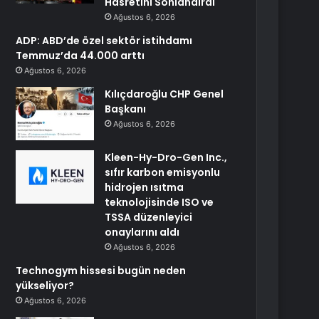
Hasretini Sonlandırdı
Ağustos 6, 2026
ADP: ABD’de özel sektör istihdamı
Temmuz’da 44.000 arttı
Ağustos 6, 2026
Kılıçdaroğlu CHP Genel
Başkanı
Ağustos 6, 2026
Kleen-Hy-Dro-Gen Inc.,
sıfır karbon emisyonlu
hidrojen ısıtma
teknolojisinde ISO ve
TSSA düzenleyici
onaylarını aldı
Ağustos 6, 2026
Technogym hissesi bugün neden
yükseliyor?
Ağustos 6, 2026