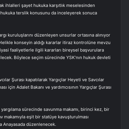
k ihlalleri şayet hukuka karşıtlık meselesinden
 hukuka terslik konusunu da inceleyerek sonuca
rgı kuruluşlarını düzenleyen unsurlar ortasına alınıyor
ylelikle konseyin aldığı kararlar itiraz kontrolüne mevzu
si faaliyetlerle ilgili kararları bireysel başvurulara
ilecek. Böylece seçim sürecinde YSK’nın hukuk devleti
.
cılar Şurası kapatılarak Yargıçlar Heyeti ve Savcılar
ası için Adalet Bakanı ve yardımcısının Yargıçlar Şurası
en yargılama sürecinde savunma makamı, birinci kez, bir
 makamıyla eşit bir statüye kavuşturulması
ıkça Anayasada düzenlenecek.