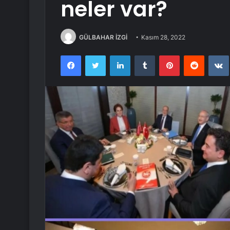
neler var?
GÜLBAHAR İZGİ
Kasım 28, 2022
Facebook
Twitter
LinkedIn
Tumblr
Pinterest
Reddit