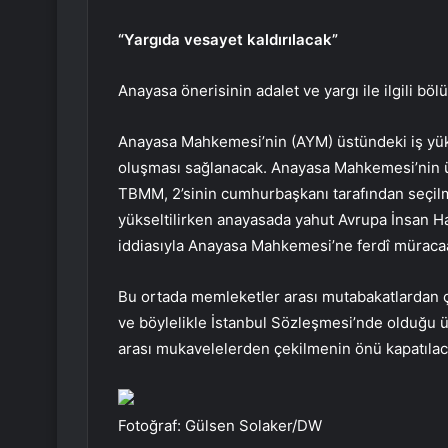
“Yargıda vesayet kaldırılacak”
Anayasa önerisinin adalet ve yargı ile ilgili böl
Anayasa Mahkemesi’nin (AYM) üstündeki iş yükü
oluşması sağlanacak. Anayasa Mahkemesi’nin üye
TBMM, 2’sinin cumhurbaşkanı tarafından seçil
yükseltilirken anayasada yahut Avrupa İnsan Ha
iddiasıyla Anayasa Mahkemesi’ne ferdî müracaat
Bu ortada memleketler arası mutabakatlardan
ve böylelikle İstanbul Sözleşmesi’nde olduğu 
arası mukavelelerden çekilmenin önü kapatılac
Fotoğraf: Gülsen Solaker/DW