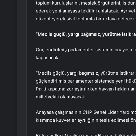
toplum kuruluşlarını, meslek örgütlerini, iş dün
ederek yeni anayasa teklifini anlatacak. Ayrıyet
düzenleyerek sivil toplumla bir ortaya gelecek.
“Meclis güçlü, yargı bağımsız, yürütme istikra
Güçlendirilmiş parlamenter sistemin anayasa t
kapanacak.
“Meclis güçlü, yargı bağımsız, yürütme istikrar
güçlendirilmiş parlamenter sistemde yeni h
Parti kapatma zorlaştırılırken hayvan hakları a
milletvekili olamayacak.
Anayasa çalışmasının CHP Genel Lider Yardımc
kısmında kuvvetler ayrılığının tesis edilmesi ö
Bütçe yetkisi Meclis’e iade edilirken, hükümetl