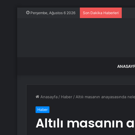
ADP: 
Perşembe, Ağustos 6 2026
Son Dakika Haberleri
ANASAY
Anasayfa
/
Haber
/
Altılı masanın anayasasında nel
Haber
Altılı masanın