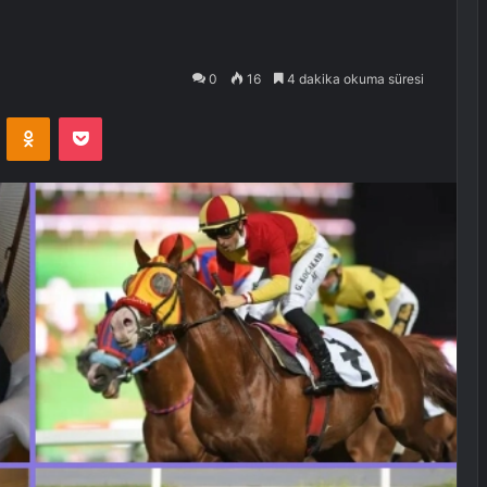
0
16
4 dakika okuma süresi
VKontakte
Odnoklassniki
Pocket