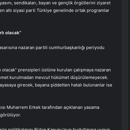
yasını, sendikaları, bayan ve gençlik örgütlerini ziyaret
en altı siyasi parti Türkiye genelinde ortak programlar
rlı olacak”
asarısına nazaran partili cumhurbaşkanlığı periyodu
lı olacak” prensipleri üstüne kurulan çalışmaya nazaran
ükümet kurulmadan mevcut hükümet düşürülemeyecek.
nayasaya girecek, bayana şiddetten hatalı bulunanlar ise
ısı Muharrem Erkek tarafından açıklanan yasama
ngörülüyor.
erin politikalarını Bütçe Kanunu’nun hudutlarına uygun