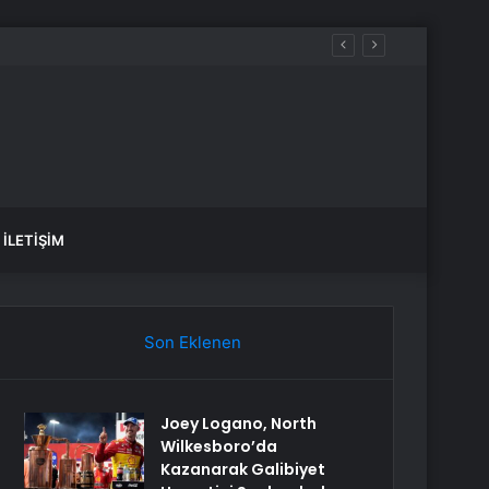
İLETIŞIM
Son Eklenen
Joey Logano, North
Wilkesboro’da
Kazanarak Galibiyet