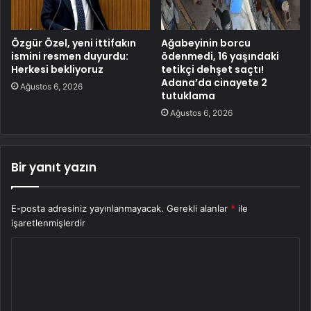
Özgür Özel, yeni ittifakın
Ağabeyinin borcu
ismini resmen duyurdu:
ödenmedi, 16 yaşındaki
Herkesi bekliyoruz
tetikçi dehşet saçtı!
Adana’da cinayete 2
Ağustos 6, 2026
tutuklama
Ağustos 6, 2026
Bir yanıt yazın
E-posta adresiniz yayınlanmayacak.
Gerekli alanlar
*
ile
işaretlenmişlerdir
Y
o
r
u