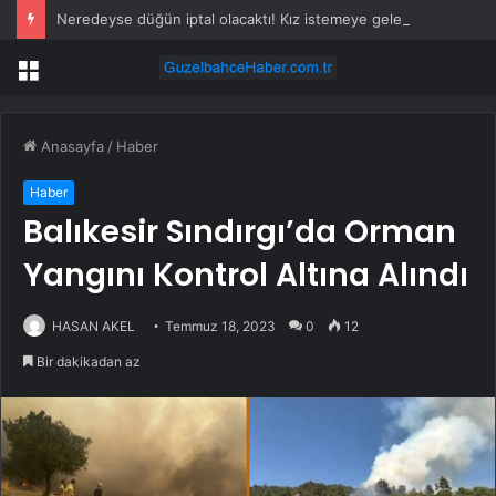
Neredeyse düğün iptal olacaktı! Kız istemeye gelen aileye büyük ayıp
Menü
Anasayfa
/
Haber
Haber
Balıkesir Sındırgı’da Orman
Yangını Kontrol Altına Alındı
HASAN AKEL
Temmuz 18, 2023
0
12
Bir dakikadan az