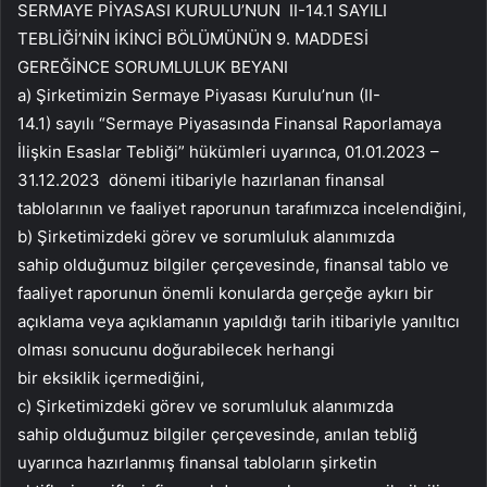
SERMAYE PİYASASI KURULU’NUN II-14.1 SAYILI
TEBLİĞİ’NİN İKİNCİ BÖLÜMÜNÜN 9. MADDESİ
GEREĞİNCE SORUMLULUK BEYANI
a) Şirketimizin Sermaye Piyasası Kurulu’nun (II-
14.1) sayılı “Sermaye Piyasasında Finansal Raporlamaya
İlişkin Esaslar Tebliği” hükümleri uyarınca, 01.01.2023 –
31.12.2023 dönemi itibariyle hazırlanan finansal
tablolarının ve faaliyet raporunun tarafımızca incelendiğini,
b) Şirketimizdeki görev ve sorumluluk alanımızda
sahip olduğumuz bilgiler çerçevesinde, finansal tablo ve
faaliyet raporunun önemli konularda gerçeğe aykırı bir
açıklama veya açıklamanın yapıldığı tarih itibariyle yanıltıcı
olması sonucunu doğurabilecek herhangi
bir eksiklik içermediğini,
c) Şirketimizdeki görev ve sorumluluk alanımızda
sahip olduğumuz bilgiler çerçevesinde, anılan tebliğ
uyarınca hazırlanmış finansal tabloların şirketin