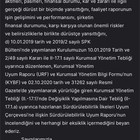
aktifleri, pasifleri, finansal durumu, kar ve zararı ile ilgili
gerçeği dürüst bir biçimde yansıttığını, faaliyet raporunun
işin gelişimini ve performansını, şirketin
finansal durumunu, karşı karşıya olunan önemli riskler
ve belirsizliklerle birlikte dürüstçe yansıttığını,
d) 10.01.2019 tarih ve 2019/2 sayılı SPK
Bülteni’nde yayımlanan Kurulumuzun 10.01.2019 Tarih ve
2/49 sayılı Kararı ile II-17.1 sayılı Kurumsal Yönetim Tebliği
uyarınca düzenlenen, Kurumsal Yönetim
Uyum Raporu (URF) ve Kurumsal Yönetim Bilgi Formu’nun
(KYBF) ve 02.10.2020 tarih ve 31262 sayılı Resmi
Gazete’de yayımlanarak yürürlüğe giren Kurumsal Yönetim
Tebliği (II.-17.1)’nde Değişiklik Yapılmasına Dair Tebliğ (II-
17.1.a) uyarınca hazırlanan Sürdürülebilirlik İlkeleri Uyum
Çerçevesi’ne ilişkin Sürdürülebilirlik Uyum Raporu’nun
incelendiğini ve herhangi bir eksiklik içermediğini beyan
ederiz.
Saygılarımızla,