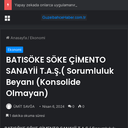
Yapay zekada onlarca uygulamanın yerini tek asistan alabilir
Menü
Anasayfa
/
Ekonomi
Ekonomi
BATISÖKE SÖKE ÇİMENTO
SANAYİİ T.A.Ş.( Sorumluluk
Beyanı (Konsolide
Olmayan)
ÜMİT SAVĞA
Nisan 6, 2024
0
0
1 dakika okuma süresi