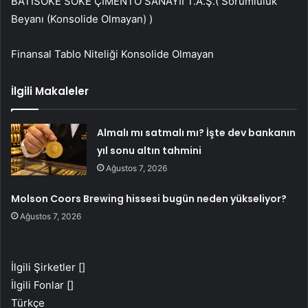
BATISÖKE SÖKE ÇİMENTO SANAYİİ T.A.Ş.( Sorumluluk
Beyanı (Konsolide Olmayan) )
Finansal Tablo Niteliği Konsolide Olmayan
İlgili Makaleler
Almalı mı satmalı mı? İşte dev bankanın
yıl sonu altın tahmini
Ağustos 7, 2026
Molson Coors Brewing hissesi bugün neden yükseliyor?
Ağustos 7, 2026
İlgili Şirketler []
İlgili Fonlar []
Türkçe