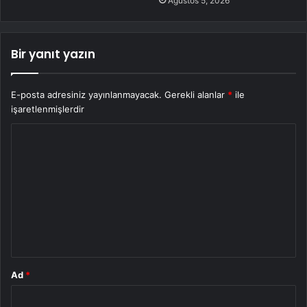
Ağustos 5, 2026
Bir yanıt yazın
E-posta adresiniz yayınlanmayacak.
Gerekli alanlar
*
ile
işaretlenmişlerdir
Y
o
r
u
m
*
Ad
*