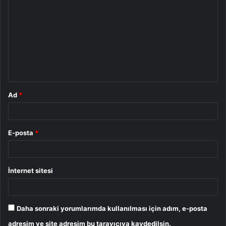
o
r
u
m
*
Ad
*
E-posta
*
İnternet sitesi
Daha sonraki yorumlarımda kullanılması için adım, e-posta
adresim ve site adresim bu tarayıcıya kaydedilsin.