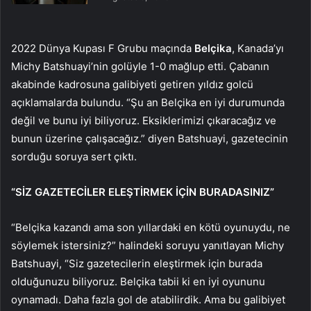
2022 Dünya Kupası F Grubu maçında
Belçika
, Kanada’yı
Michy Batshuayi’nin golüyle 1-0 mağlup etti. Çabanın
akabinde kadrosuna galibiyeti getiren yıldız golcü
açıklamalarda bulundu. “Şu an Belçika en iyi durumunda
değil ve bunu iyi biliyoruz. Eksiklerimizi çıkaracağız ve
bunun üzerine çalışacağız.” diyen Batshuayi, gazetecinin
sorduğu soruya sert çıktı.
“SİZ GAZETECİLER ELEŞTİRMEK İÇİN BURADASINIZ”
“Belçika kazandı ama son yıllardaki en kötü oyunuydu, ne
söylemek istersiniz?” halindeki soruyu yanıtlayan Michy
Batshuayi, “Siz gazetecilerin eleştirmek için burada
olduğunuzu biliyoruz. Belçika tabii ki en iyi oyununu
oynamadı. Daha fazla gol de atabilirdik. Ama bu galibiyet