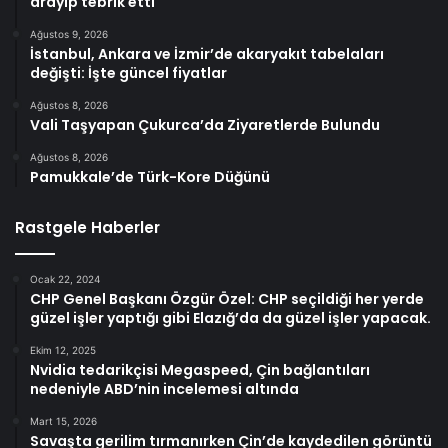
arayıp tebrik etti
Ağustos 9, 2026
İstanbul, Ankara ve İzmir’de akaryakıt tabelaları
değişti: İşte güncel fiyatlar
Ağustos 8, 2026
Vali Taşyapan Çukurca’da Ziyaretlerde Bulundu
Ağustos 8, 2026
Pamukkale’de Türk-Kore Düğünü
Rastgele Haberler
Ocak 22, 2024
CHP Genel Başkanı Özgür Özel: CHP seçildiği her yerde
güzel işler yaptığı gibi Elazığ’da da güzel işler yapacak.
Ekim 12, 2025
Nvidia tedarikçisi Megaspeed, Çin bağlantıları
nedeniyle ABD’nin incelemesi altında
Mart 15, 2026
Savaşta gerilim tırmanırken Çin’de kaydedilen görüntü