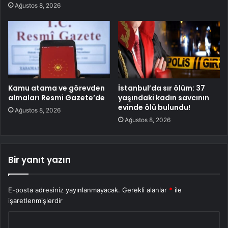
Ağustos 8, 2026
Kamu atama ve görevden
İstanbul’da sır ölüm: 37
almaları Resmi Gazete’de
yaşındaki kadın savcının
evinde ölü bulundu!
Ağustos 8, 2026
Ağustos 8, 2026
Bir yanıt yazın
E-posta adresiniz yayınlanmayacak.
Gerekli alanlar
*
ile
işaretlenmişlerdir
Y