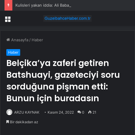
Kulisleri yakan iddia: Ali Babacan, Kılıçdaroğlu’nu arayıp tebrik etti
Menü
Anasayfa
/
Haber
Haber
Belçika’ya zaferi getiren
Batshuayi, gazeteciyi soru
sorduğuna pişman etti:
Bunun için buradasın
ARZU KAYNAK
Kasım 24, 2022
0
21
Bir dakikadan az