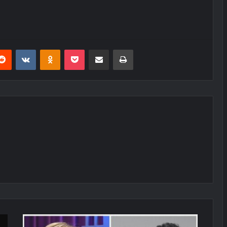
erest
Reddit
VKontakte
Odnoklassniki
Pocket
E-Posta ile paylaş
Yazdır