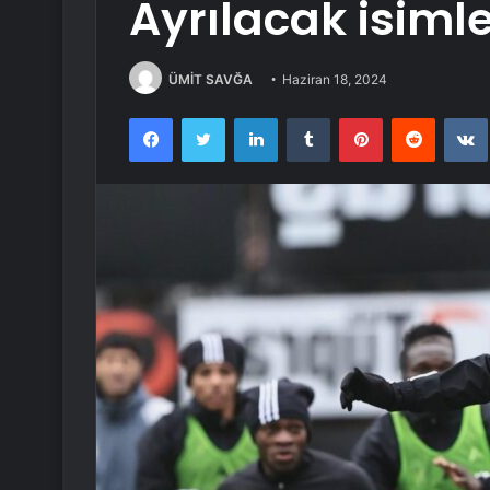
Ayrılacak isimle
ÜMİT SAVĞA
Haziran 18, 2024
Facebook
Twitter
LinkedIn
Tumblr
Pinterest
Reddit