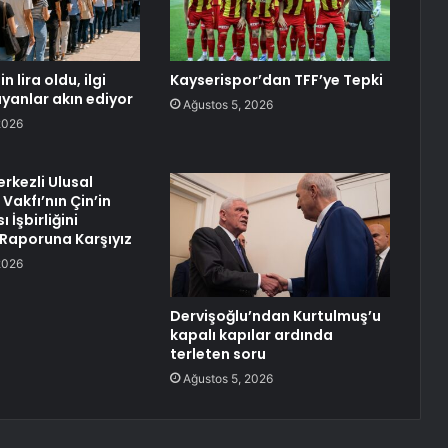
 lira oldu, ilgi
Kayserispor’dan TFF’ye Tepki
rayanlar akın ediyor
Ağustos 5, 2026
2026
rkezli Ulusal
Vakfı’nın Çin’in
 İşbirliğini
Raporuna Karşıyız
2026
Dervişoğlu’ndan Kurtulmuş’u
kapalı kapılar ardında
terleten soru
Ağustos 5, 2026