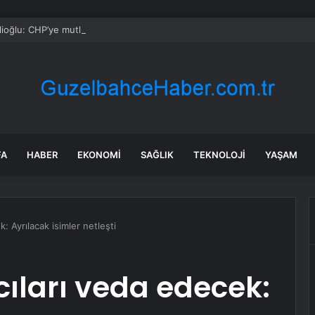
lioğlu: CHP’ye mutlak butlan kararı kapatmadan daha hasarlı
FA
HABER
EKONOMI
SAĞLIK
TEKNOLOJI
YAŞAM
: Ayrılacak isimler netleşti
ıları veda edecek: