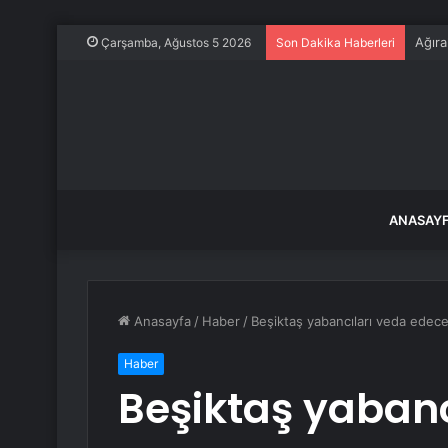
Ağıra
Çarşamba, Ağustos 5 2026
Son Dakika Haberleri
ANASAY
Anasayfa
/
Haber
/
Beşiktaş yabancıları veda edecek
Haber
Beşiktaş yabanc