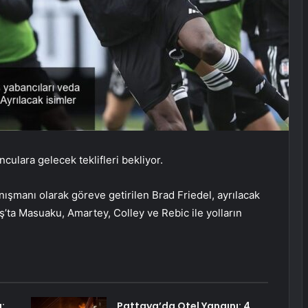
ulara gelecek teklifleri bekliyor.
şmanı olarak göreve getirilen Brad Friedel, ayrılacak
aş’ta Masuaku, Amartey, Colley ve Rebic ile yolların
:
Pattaya’da Otel Yangını: 4