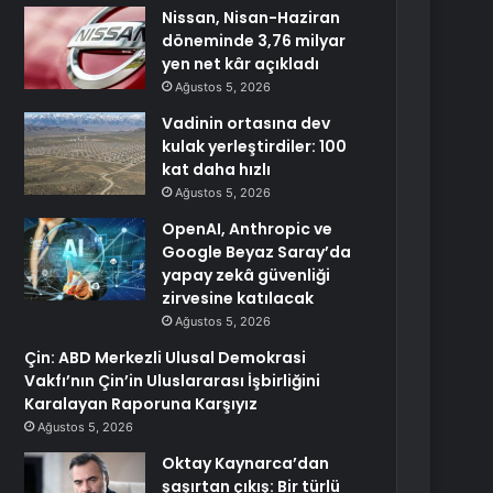
Nissan, Nisan-Haziran
döneminde 3,76 milyar
yen net kâr açıkladı
Ağustos 5, 2026
Vadinin ortasına dev
kulak yerleştirdiler: 100
kat daha hızlı
Ağustos 5, 2026
OpenAI, Anthropic ve
Google Beyaz Saray’da
yapay zekâ güvenliği
zirvesine katılacak
Ağustos 5, 2026
Çin: ABD Merkezli Ulusal Demokrasi
Vakfı’nın Çin’in Uluslararası İşbirliğini
Karalayan Raporuna Karşıyız
Ağustos 5, 2026
Oktay Kaynarca’dan
şaşırtan çıkış: Bir türlü