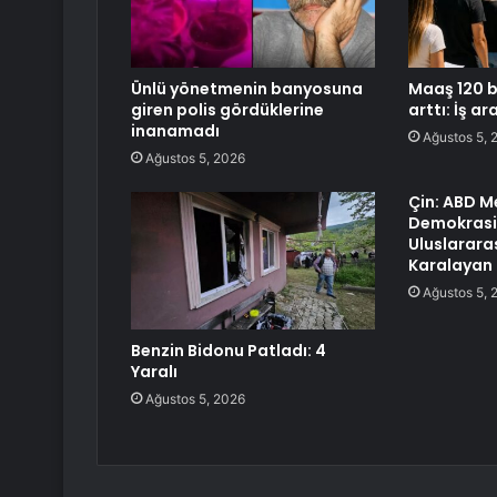
Ünlü yönetmenin banyosuna
Maaş 120 bin
giren polis gördüklerine
arttı: İş a
inanamadı
Ağustos 5, 
Ağustos 5, 2026
Çin: ABD Me
Demokrasi 
Uluslararası
Karalayan 
Ağustos 5, 
Benzin Bidonu Patladı: 4
Yaralı
Ağustos 5, 2026