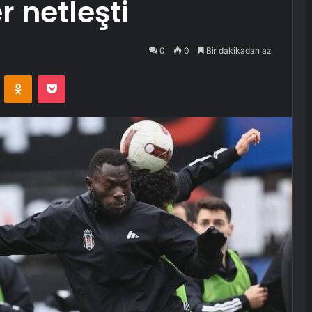
r netleşti
0
0
Bir dakikadan az
VKontakte
Odnoklassniki
Pocket