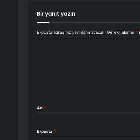
Bir yanıt yazın
E-posta adresiniz yayınlanmayacak.
Gerekli alanlar
*
i
Y
o
r
u
m
*
Ad
*
E-posta
*