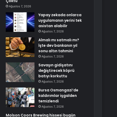
Çöktü
Ağustos 7, 2026
Yapay zekada onlarca
uygulamanın yerini tek
asistan alabilir
Ağustos 7, 2026
Almalı mı satmalı mı?
İşte dev bankanın yıl
sonu altın tahmini
Ağustos 7, 2026
Savaşın gidişatını
değiştirecek köprü
batıyı korkuttu
Ağustos 7, 2026
Bursa Osmangazi’de
kaldırımlar işgalden
temizlendi
Ağustos 7, 2026
Molson Coors Brewing hissesi bugün