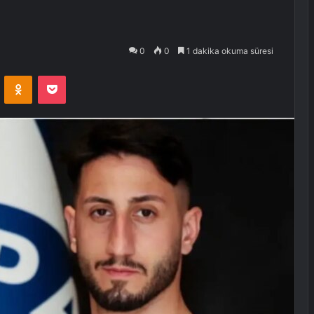
0
0
1 dakika okuma süresi
VKontakte
Odnoklassniki
Pocket