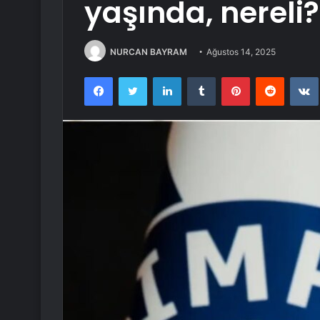
yaşında, nereli?
NURCAN BAYRAM
Ağustos 14, 2025
Facebook
Twitter
LinkedIn
Tumblr
Pinterest
Reddit