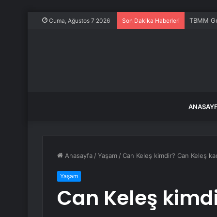
TBMM Gene
Cuma, Ağustos 7 2026
Son Dakika Haberleri
ANASAY
Anasayfa
/
Yaşam
/
Can Keleş kimdir? Can Keleş kaç
Yaşam
Can Keleş kimdi