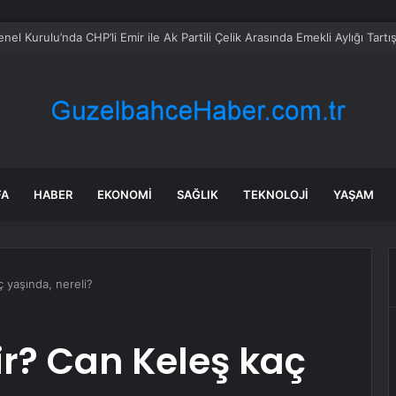
l Kurulu’nda CHP’li Emir ile Ak Partili Çelik Arasında Emekli Aylığı Tar
FA
HABER
EKONOMI
SAĞLIK
TEKNOLOJI
YAŞAM
 yaşında, nereli?
r? Can Keleş kaç