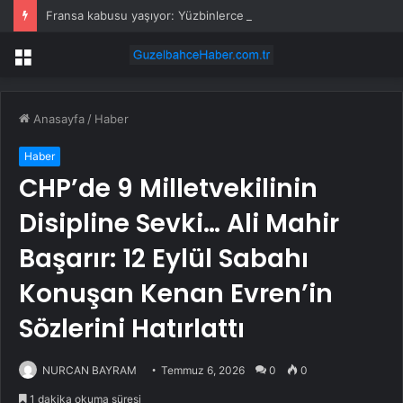
Fransa kabusu yaşıyor: Yüzbinlerce kişi kaçıyor alevler kovalıyor
Menü
Anasayfa
/
Haber
Haber
CHP’de 9 Milletvekilinin
Disipline Sevki… Ali Mahir
Başarır: 12 Eylül Sabahı
Konuşan Kenan Evren’in
Sözlerini Hatırlattı
NURCAN BAYRAM
Temmuz 6, 2026
0
0
1 dakika okuma süresi