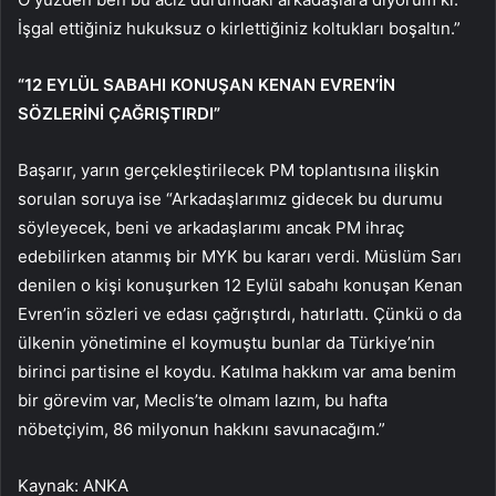
İşgal ettiğiniz hukuksuz o kirlettiğiniz koltukları boşaltın.”
“12 EYLÜL SABAHI KONUŞAN KENAN EVREN’İN
SÖZLERİNİ ÇAĞRIŞTIRDI”
Başarır, yarın gerçekleştirilecek PM toplantısına ilişkin
sorulan soruya ise “Arkadaşlarımız gidecek bu durumu
söyleyecek, beni ve arkadaşlarımı ancak PM ihraç
edebilirken atanmış bir MYK bu kararı verdi. Müslüm Sarı
denilen o kişi konuşurken 12 Eylül sabahı konuşan Kenan
Evren’in sözleri ve edası çağrıştırdı, hatırlattı. Çünkü o da
ülkenin yönetimine el koymuştu bunlar da Türkiye’nin
birinci partisine el koydu. Katılma hakkım var ama benim
bir görevim var, Meclis’te olmam lazım, bu hafta
nöbetçiyim, 86 milyonun hakkını savunacağım.”
Kaynak: ANKA