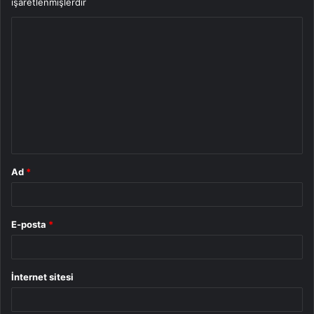
işaretlenmişlerdir
Y
o
r
u
m
*
Ad
*
E-posta
*
İnternet sitesi