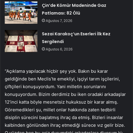
Çin’de Kömür Madeninde Gaz
Patlaması: 82 Ölü
Ağustos 7, 2026
Sezai Karakoç’un Eserleri İlk Kez
Sergilendi
Ağustos 6, 2026
“Açıklama yapılacak hiçbir şey yok. Bakın bu karar
geldiğinde ben Meclis’te emekliyi, işçiyi tarım işçilerini,
çiftçileri konuşuyordum. Yani milletin sorunlarını
konuşuyordum. Bizim derdimiz bu iken oradaki arkadaşlar
12’inci katta böyle mesnetsiz hukuksuz bir karar almış.
Göremedikleri şu, millet onlar hakkında zaten tedbirli
disiplin sürecini başlatmış ihraç da etmiş. Bizleri insanlar
kalbinden gönlünden ihraç etmediği sürece vız gelir bize.
O yüzden ben bu aciz durumdaki arkadaşlara diyorum ki: