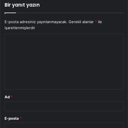
Bir yanıt yazın
E-posta adresiniz yayınlanmayacak.
Gerekli alanlar
*
ile
işaretlenmişlerdir
Y
o
r
u
m
*
Ad
*
E-posta
*