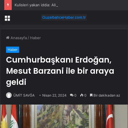
Kulisleri yakan iddia: Ali Babacan, Kılıçdaroğlu’nu arayıp tebrik etti
Menü
Anasayfa
/
Haber
Haber
Cumhurbaşkanı Erdoğan,
Mesut Barzani ile bir araya
geldi
ÜMİT SAVĞA
Nisan 22, 2024
0
0
Bir dakikadan az