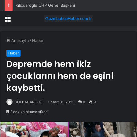
Kılıçdaroğlu CHP Genel Başkanı
Menü
Anasayfa
/
Haber
Haber
Depremde hem ikiz
çocuklarını hem de eşini
kaybetti.
GÜLBAHAR İZGİ
Mart 31, 2023
0
9
2 dakika okuma süresi