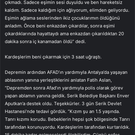
çıkmadı. Sadece eşimin sesi duyuldu ve ben hareketsiz
kaldım. Sadece kaldığım için ağlıyorum, elimden geliyordu.
Eşimin ağlama seslerinden ikiz çocuklarımın öldüğünü
anladım. Önce beni enkazdan çıkardılar, sonra eşimi
çıkardıklarında hayattaydı ama enkazdan çıkarıldıktan 20
dakika sonra iç kanamadan öldü” dedi.
Kardeşlerim beni çıkarmak için 3 saat uğraştı.
Depremin ardından AFAD’ın yardımıyla Antalya’da yaşayan
ablasının yanına yerleştiklerini anlatan Fatih Aslan,
“Depremden sonra Afad’ın yardımıyla polis olarak görev
yapan ablamın yanına geldik. Serik Belediye Başkanı Enver
Aputkan’a destek oldu. Teşekkürler. 3 gün Serik Devlet
Hastanesi’nde tedavi gördük. “Kızım şu an 1.5 yaşında.
Tanrı kızımı korudu. Bebeklerin hepsi şok bölgesinde Tanrı
tarafından korunuyordu. Kardeşlerim tarafından kurtarıldık.
15 dakika kadar gelmeselerdi ölebilirdim. Çünkü nefes