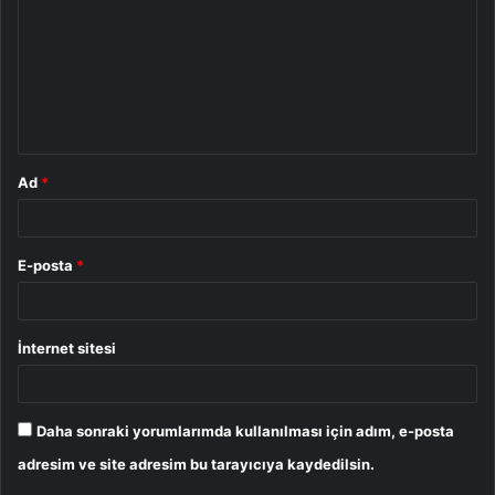
r
u
m
*
Ad
*
E-posta
*
İnternet sitesi
Daha sonraki yorumlarımda kullanılması için adım, e-posta
adresim ve site adresim bu tarayıcıya kaydedilsin.