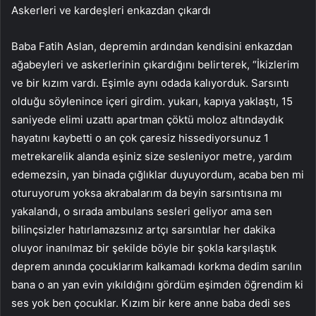
Askerleri ve kardeşleri enkazdan çıkardı
Baba Fatih Aslan, depremin ardından kendisini enkazdan
ağabeyleri ve askerlerinin çıkardığını belirterek, “İkizlerim
ve bir kızım vardı. Eşimle aynı odada kalıyorduk. Sarsıntı
olduğu söylenince içeri girdim. yukarı, kapıya yaklaştı, 15
saniyede elimi uzattı apartman çöktü moloz altındaydık
hayatını kaybetti o an çok çaresiz hissediyorsunuz 1
metrekarelik alanda eşiniz size sesleniyor metre, yardım
edemezsin, yan binada çığlıklar duyuyordum, acaba ben mi
oturuyorum yoksa akrabalarım da beyin sarsıntısına mı
yakalandı, o sırada ambulans sesleri geliyor ama sen
bilinçsizler hatırlamazsınız artçı sarsıntılar her dakika
oluyor inanılmaz bir şekilde böyle bir şokla karşılaştık
deprem anında çocuklarım kalkamadı korkma dedim sarılın
bana o an yan evin yıkıldığını gördüm eşimden öğrendim ki
ses yok ben çocuklar. Kızım bir kere anne baba dedi ses