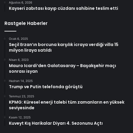
Ağustos 6, 2026
Kayseri zabıtası kayıp cüzdanı sahibine teslim etti
Rastgele Haberler
Ocak 6, 2025
Seçil Erzan’ın borcuna karşılık icraya verdiği villa 15
milyon liraya satıldı
Nisan 6, 2023
Mauro Icardi’den Galatasaray – Başakşehir maçı
sonrası isyan
Haziran 14, 2025
Trump ve Putin telefonda görüştü
Temmuz 23, 2025
KPMG: Küresel enerji talebi tüm zamanların en yüksek
seviyesinde
Kasım 12, 2025
Kuveyt Kış Harikalar Diyarı 4. Sezonunu Açtı