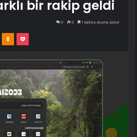
klı bir rakip geldi
0
0
1 dakika okuma süresi
VKontakte
Odnoklassniki
Pocket