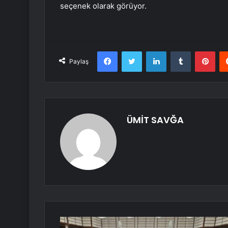
seçenek olarak görüyor.
Facebook
Twitter
LinkedIn
Tumblr
Pint
Paylaş
ÜMİT SAVĞA