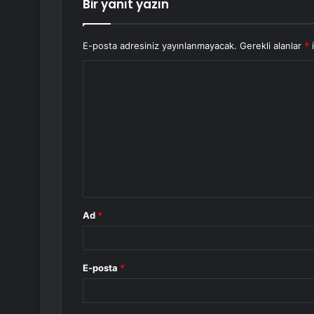
Bir yanıt yazın
E-posta adresiniz yayınlanmayacak.
Gerekli alanlar
*
i
Y
o
r
u
m
*
Ad
*
E-posta
*