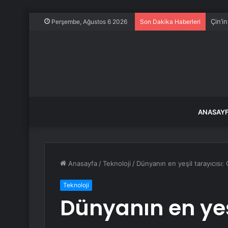
24 ya
Perşembe, Ağustos 6 2026
Son Dakika Haberleri
ANASAY
Anasayfa
/
Teknoloji
/
Dünyanın en yeşil tarayıcısı: 
Teknoloji
Dünyanın en yeşi