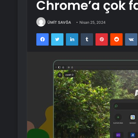
Chrome’a çok far
ÜMİT SAVĞA
Nisan 25, 2024
Facebook
Twitter
LinkedIn
Tumblr
Pinterest
Reddit