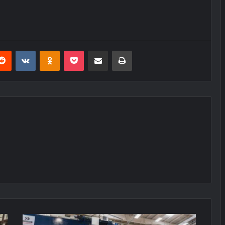
erest
Reddit
VKontakte
Odnoklassniki
Pocket
E-Posta ile paylaş
Yazdır