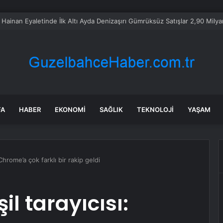
şındaki Reyhan’ı sokak ortasında öldürdüler
FA
HABER
EKONOMI
SAĞLIK
TEKNOLOJI
YAŞAM
Chrome’a çok farklı bir rakip geldi
l tarayıcısı: