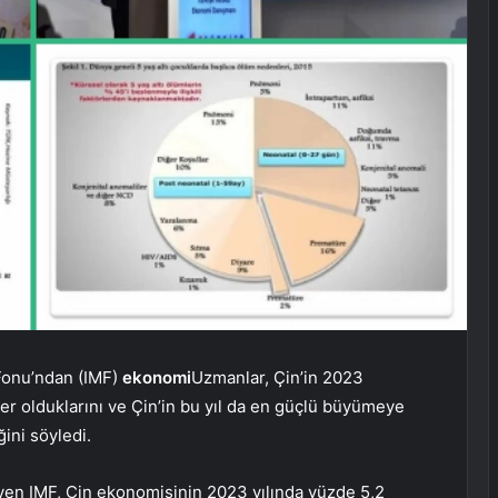
Fonu’ndan (IMF)
ekonomi
Uzmanlar, Çin’in 2023
olduklarını ve Çin’in bu yıl da en güçlü büyümeye
ini söyledi.
n IMF, Çin ekonomisinin 2023 yılında yüzde 5,2