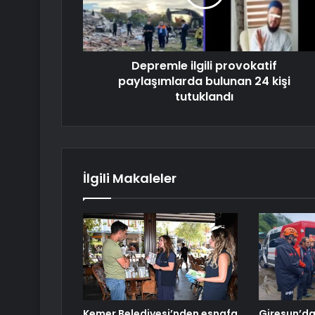
Depremle ilgili provokatif
paylaşımlarda bulunan 24 kişi
tutuklandı
İlgili Makaleler
Kemer Belediyesi’nden esnafa
Giresun’da 