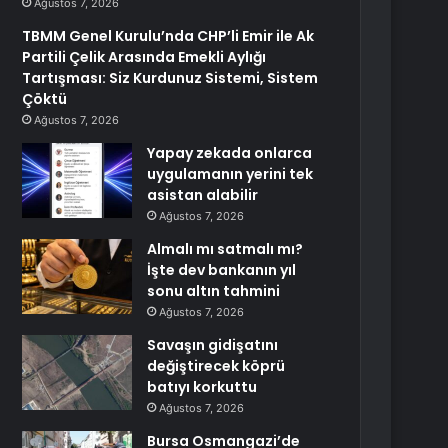
Ağustos 7, 2026
TBMM Genel Kurulu’nda CHP’li Emir ile Ak
Partili Çelik Arasında Emekli Aylığı
Tartışması: Siz Kurdunuz Sistemi, Sistem
Çöktü
Ağustos 7, 2026
Yapay zekada onlarca
uygulamanın yerini tek
asistan alabilir
Ağustos 7, 2026
Almalı mı satmalı mı?
İşte dev bankanın yıl
sonu altın tahmini
Ağustos 7, 2026
Savaşın gidişatını
değiştirecek köprü
batıyı korkuttu
Ağustos 7, 2026
Bursa Osmangazi’de