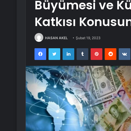
Büyümesi ve Kü
Katkısı Konusu
HASAN AKEL
Şubat 19, 2023
Facebook
Twitter
LinkedIn
Tumblr
Pinterest
Reddit