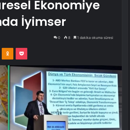
resel Ekonomiye
nda İyimser
0
8
1 dakika okuma süresi
VKontakte
Odnoklassniki
Pocket