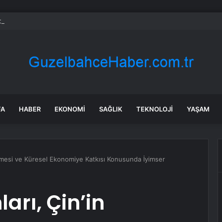
bul’da sır ölüm: 37 yaşındaki kadın savcının evinde ölü bulundu!
FA
HABER
EKONOMI
SAĞLIK
TEKNOLOJI
YAŞAM
mesi ve Küresel Ekonomiye Katkısı Konusunda İyimser
rı, Çin’in