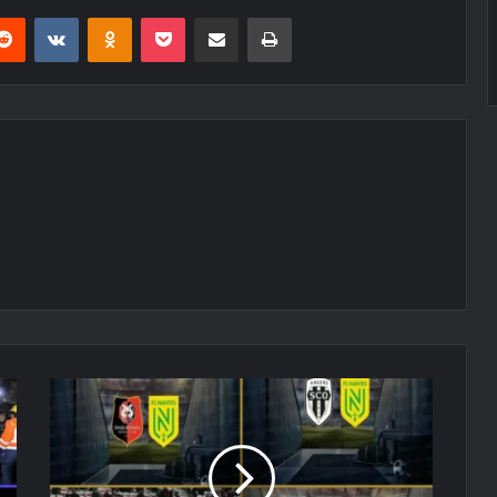
erest
Reddit
VKontakte
Odnoklassniki
Pocket
E-Posta ile paylaş
Yazdır