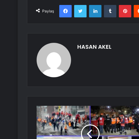
Facebook
Twitter
LinkedIn
Tumblr
Pint
Paylaş
HASAN AKEL