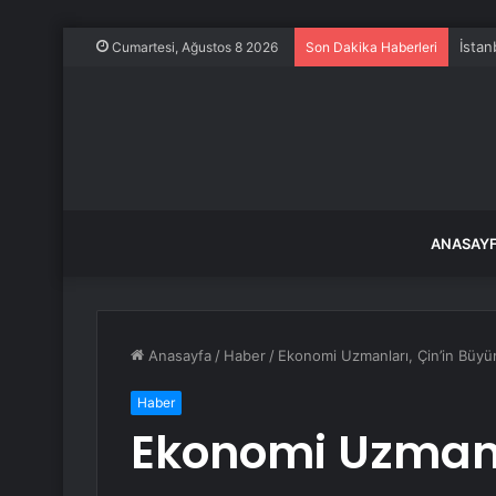
İstan
Cumartesi, Ağustos 8 2026
Son Dakika Haberleri
ANASAY
Anasayfa
/
Haber
/
Ekonomi Uzmanları, Çin’in Büyü
Haber
Ekonomi Uzmanla