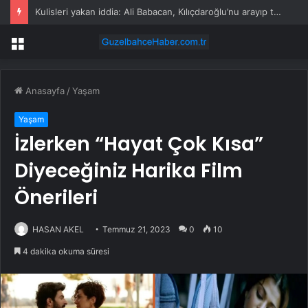
Kulisleri yakan iddia: Ali Babacan, Kılıçdaroğlu’nu arayıp tebrik etti
Menü
Anasayfa
/
Yaşam
Yaşam
İzlerken “Hayat Çok Kısa”
Diyeceğiniz Harika Film
Önerileri
HASAN AKEL
Temmuz 21, 2023
0
10
4 dakika okuma süresi