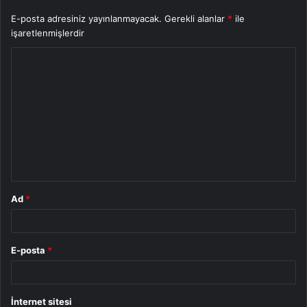
E-posta adresiniz yayınlanmayacak.
Gerekli alanlar
*
ile
işaretlenmişlerdir
Y
o
r
u
m
*
Ad
*
E-posta
*
İnternet sitesi