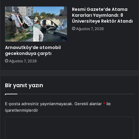
Resmi Gazete’de Atama
Kararları Yayımlandı: 8
Üniversiteye Rektör Atandı
Ağustos 7, 2026
Arnavutköy’de otomobil
gecekonduya çarptı
Ağustos 7, 2026
Bir yanıt yazın
E-posta adresiniz yayınlanmayacak.
Gerekli alanlar
*
ile
işaretlenmişlerdir
Y
o