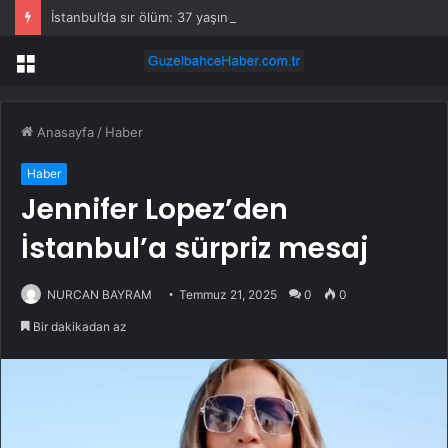
İstanbul’da sır ölüm: 37 yaşındaki kadın savcının evinde ölü bulundu!
Menü
Anasayfa
/
Haber
Haber
Jennifer Lopez’den
İstanbul’a sürpriz mesaj
NURCAN BAYRAM
Temmuz 21, 2025
0
0
Bir dakikadan az