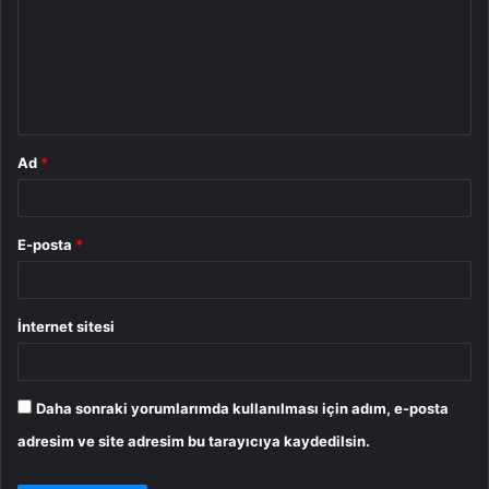
r
u
m
*
Ad
*
E-posta
*
İnternet sitesi
Daha sonraki yorumlarımda kullanılması için adım, e-posta
adresim ve site adresim bu tarayıcıya kaydedilsin.