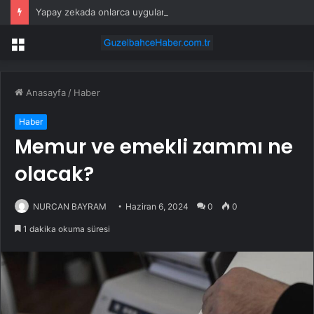
Yapay zekada onlarca uygulamanın yerini tek asistan alabilir
Menü
Anasayfa
/
Haber
Haber
Memur ve emekli zammı ne
olacak?
NURCAN BAYRAM
Haziran 6, 2024
0
0
1 dakika okuma süresi