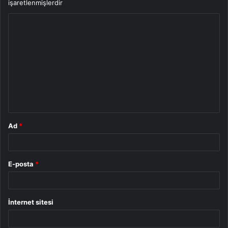
işaretlenmişlerdir
Y
o
r
u
m
*
Ad
*
E-posta
*
İnternet sitesi