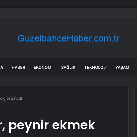
yakan iddia: Ali Babacan, Kılıçdaroğlu’nu arayıp tebrik etti
FA
HABER
EKONOMI
SAĞLIK
TEKNOLOJI
YAŞAM
 gibi satıldı
r, peynir ekmek