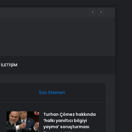
İLETIŞIM
Son Eklenen
Turhan Çömez hakkında
‘halkı yanıltıcı bilgiyi
yayma’ soruşturması