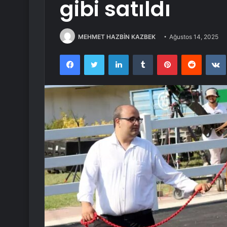
gibi satıldı
MEHMET HAZBİN KAZBEK
Ağustos 14, 2025
Facebook
Twitter
LinkedIn
Tumblr
Pinterest
Reddit