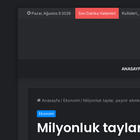
Kulisleri 
Pazar, Ağustos 9 2026
Son Dakika Haberleri
ANASAY
Anasayfa
/
Ekonomi
/
Milyonluk taylar, peynir ekmek
Ekonomi
Milyonluk tayla