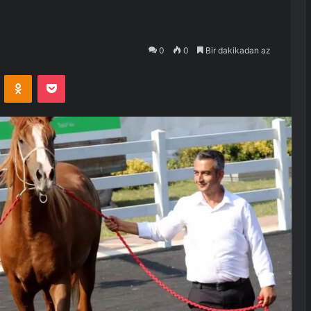
0
0
Bir dakikadan az
VKontakte
Odnoklassniki
Pocket