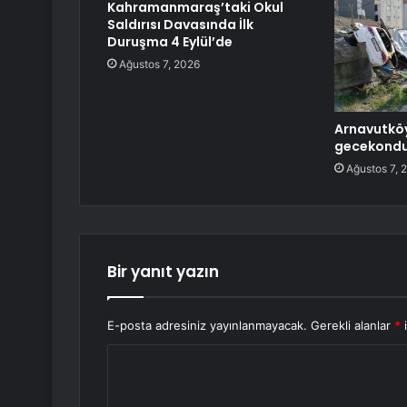
Kahramanmaraş’taki Okul
Saldırısı Davasında İlk
Duruşma 4 Eylül’de
Ağustos 7, 2026
Arnavutkö
gecekondu
Ağustos 7, 
Bir yanıt yazın
E-posta adresiniz yayınlanmayacak.
Gerekli alanlar
*
i
Y
o