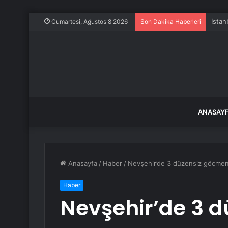
İstan
Cumartesi, Ağustos 8 2026
Son Dakika Haberleri
ANASAY
Anasayfa
/
Haber
/
Nevşehir’de 3 düzensiz göçmen
Haber
Nevşehir’de 3 