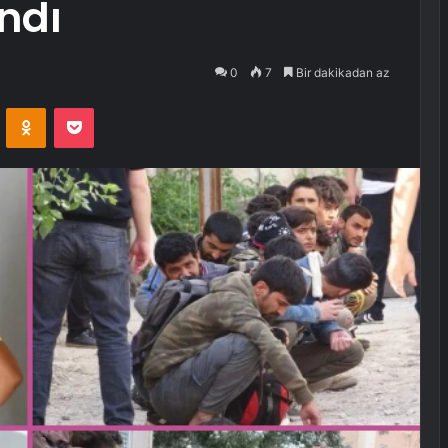
ndı
0
7
Bir dakikadan az
VKontakte
Odnoklassniki
Pocket