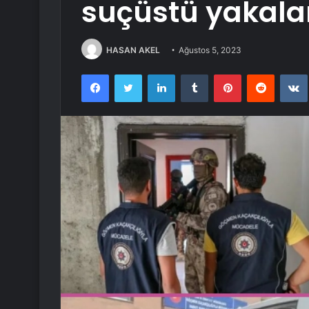
suçüstü yakala
HASAN AKEL
Ağustos 5, 2023
Facebook
Twitter
LinkedIn
Tumblr
Pinterest
Reddit