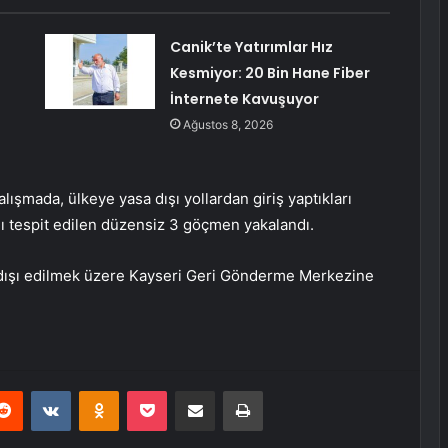
Canik’te Yatırımlar Hız
Kesmiyor: 20 Bin Hane Fiber
İnternete Kavuşuyor
Ağustos 8, 2026
lışmada, ülkeye yasa dışı yollardan giriş yaptıkları
ığı tespit edilen düzensiz 3 göçmen yakalandı.
ır dışı edilmek üzere Kayseri Geri Gönderme Merkezine
erest
Reddit
VKontakte
Odnoklassniki
Pocket
E-Posta ile paylaş
Yazdır