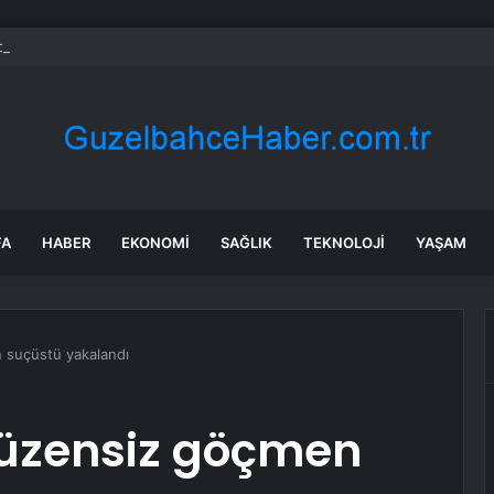
bul’da sır ölüm: 37 yaşındaki kadın savcının evinde ölü bulundu!
FA
HABER
EKONOMI
SAĞLIK
TEKNOLOJI
YAŞAM
 suçüstü yakalandı
düzensiz göçmen