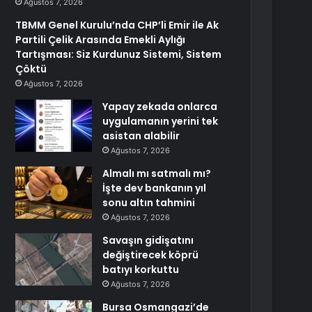
Ağustos 7, 2026
TBMM Genel Kurulu’nda CHP’li Emir ile Ak
Partili Çelik Arasında Emekli Aylığı
Tartışması: Siz Kurdunuz Sistemi, Sistem
Çöktü
Ağustos 7, 2026
Yapay zekada onlarca
uygulamanın yerini tek
asistan alabilir
Ağustos 7, 2026
Almalı mı satmalı mı?
İşte dev bankanın yıl
sonu altın tahmini
Ağustos 7, 2026
Savaşın gidişatını
değiştirecek köprü
batıyı korkuttu
Ağustos 7, 2026
Bursa Osmangazi’de