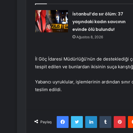
İstanbul’da sır ölüm: 37
yaşındaki kadın savcının
evinde ölü bulundu!
Ağustos 8, 2026
İl Göç İdaresi Müdürlüğü’nün de desteklediği ça
tespit edilen ve bunlardan ikisinin suça karışt
Yabancı uyruklular, işlemlerinin ardından sın
teslim edildi.
Facebook
Twitter
LinkedIn
Tumblr
Pint
Paylaş