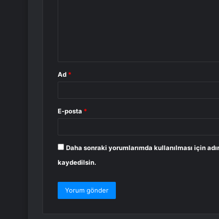
r
u
m
*
Ad
*
E-posta
*
Daha sonraki yorumlarımda kullanılması için adı
kaydedilsin.