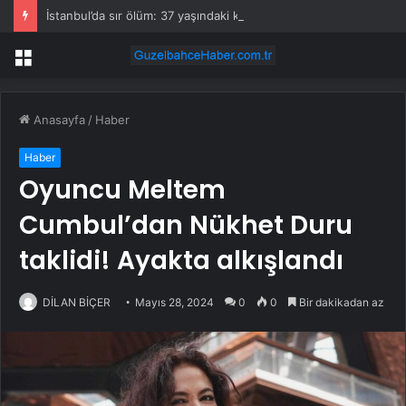
İstanbul’da sır ölüm: 37 yaşındaki kadın savcının evinde ölü bulundu!
Menü
Anasayfa
/
Haber
Haber
Oyuncu Meltem
Cumbul’dan Nükhet Duru
taklidi! Ayakta alkışlandı
DİLAN BİÇER
Mayıs 28, 2024
0
0
Bir dakikadan az