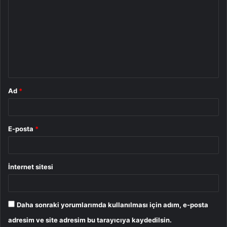
o
r
u
m
*
Ad
*
E-posta
*
İnternet sitesi
Daha sonraki yorumlarımda kullanılması için adım, e-posta
adresim ve site adresim bu tarayıcıya kaydedilsin.