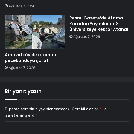
Ağustos 7, 2026
Resmi Gazete’de Atama
Kararları Yayımlandı: 8
Üniversiteye Rektör Atandı
Ağustos 7, 2026
Arnavutköy’de otomobil
gecekonduya çarptı
Ağustos 7, 2026
Bir yanıt yazın
E-posta adresiniz yayınlanmayacak.
Gerekli alanlar
*
ile
işaretlenmişlerdir
Y