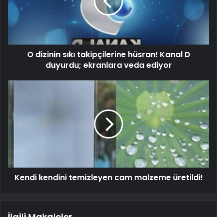
O dizinin sıkı takipçilerine hüsran! Kanal D
duyurdu; ekranlara veda ediyor
Kendi kendini temizleyen cam malzeme üretildi!
İlgili Makaleler