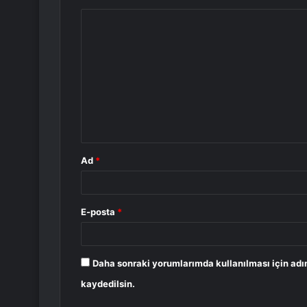
Y
o
r
u
m
*
Ad
*
E-posta
*
Daha sonraki yorumlarımda kullanılması için adı
kaydedilsin.