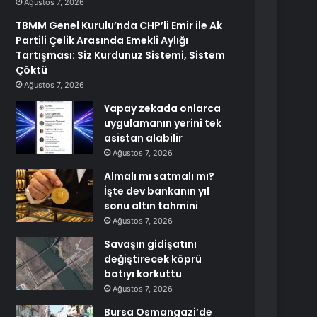
Ağustos 7, 2026
TBMM Genel Kurulu’nda CHP’li Emir ile Ak
Partili Çelik Arasında Emekli Aylığı
Tartışması: Siz Kurdunuz Sistemi, Sistem
Çöktü
Ağustos 7, 2026
Yapay zekada onlarca
uygulamanın yerini tek
asistan alabilir
Ağustos 7, 2026
Almalı mı satmalı mı?
İşte dev bankanın yıl
sonu altın tahmini
Ağustos 7, 2026
Savaşın gidişatını
değiştirecek köprü
batıyı korkuttu
Ağustos 7, 2026
Bursa Osmangazi’de