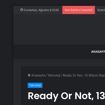
İstan
Cumartesi, Ağustos 8 2026
Son Dakika Haberleri
ANASAY
Anasayfa
/
Teknoloji
/
Ready Or Not, 13 Milyon Kopy
Teknoloji
Ready Or Not, 1