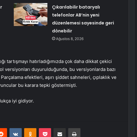
r
Çıkarılabilir bataryalı
telefonlar AB’nin yeni
düzenlemesi sayesinde geri
dönebilir
Ağustos 8, 2026
ığı tartışmayı hatırladığımızda çok daha dikkat çekici
sol versiyonları duyurulduğunda, bu versiyonlarda bazı
Parçalama efektleri, aşırı şiddet sahneleri, çıplaklık ve
uncular bu karara tepki göstermişti.
ukça iyi gidiyor.
erest
Reddit
VKontakte
Odnoklassniki
Pocket
E-Posta ile paylaş
Yazdır