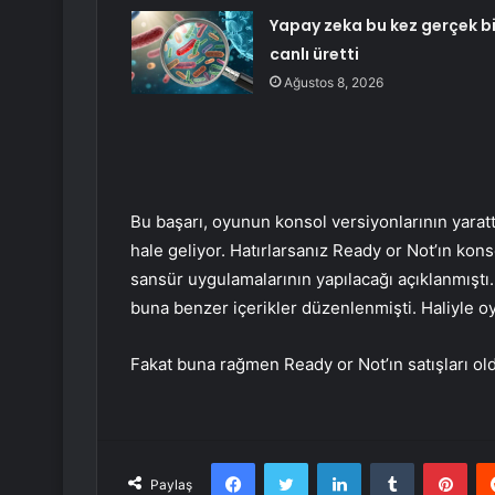
Yapay zeka bu kez gerçek bi
canlı üretti
Ağustos 8, 2026
Bu başarı, oyunun konsol versiyonlarının yaratt
hale geliyor. Hatırlarsanız Ready or Not’ın kon
sansür uygulamalarının yapılacağı açıklanmıştı. 
buna benzer içerikler düzenlenmişti. Haliyle oy
Fakat buna rağmen Ready or Not’ın satışları old
Facebook
Twitter
LinkedIn
Tumblr
Pint
Paylaş