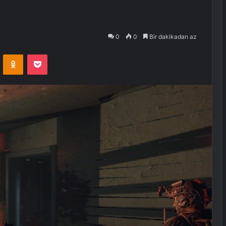
0
0
Bir dakikadan az
VKontakte
Odnoklassniki
Pocket