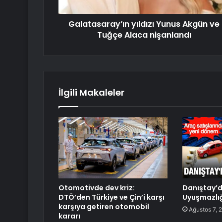
Galatasaray’ın yıldızı Yunus Akgün ve
Tuğçe Alaca nişanlandı
İlgili Makaleler
Otomotivde dev kriz:
Danıştay’
DTÖ’den Türkiye ve Çin’i karşı
Uyuşmazlığ
karşıya getiren otomobil
Ağustos 7, 
kararı