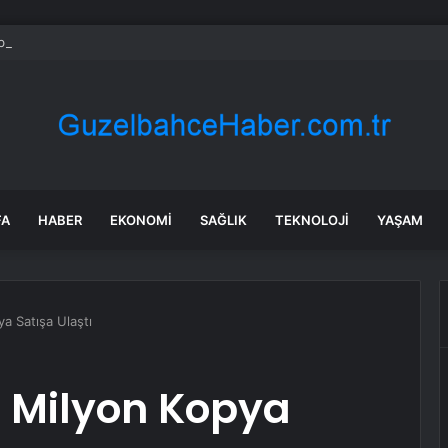
bul’da sır ölüm: 37 yaşındaki kadın savcının evinde ölü bulundu!
FA
HABER
EKONOMI
SAĞLIK
TEKNOLOJI
YAŞAM
a Satışa Ulaştı
3 Milyon Kopya