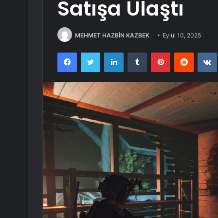
Satışa Ulaştı
MEHMET HAZBİN KAZBEK
Eylül 10, 2025
Facebook
Twitter
LinkedIn
Tumblr
Pinterest
Reddit