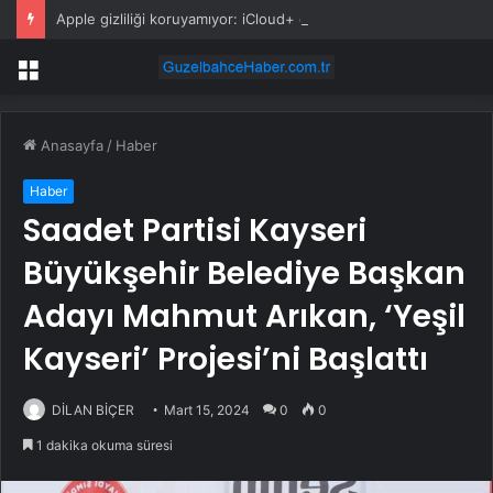
Apple gizliliği koruyamıyor: iCloud+ özelliğinde yeni açık!
Menü
Anasayfa
/
Haber
Haber
Saadet Partisi Kayseri
Büyükşehir Belediye Başkan
Adayı Mahmut Arıkan, ‘Yeşil
Kayseri’ Projesi’ni Başlattı
DİLAN BİÇER
Mart 15, 2024
0
0
1 dakika okuma süresi