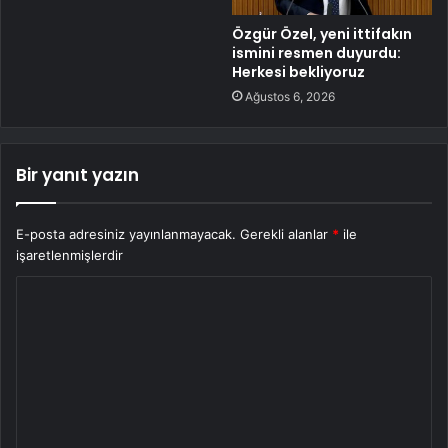
Özgür Özel, yeni ittifakın
ismini resmen duyurdu:
Herkesi bekliyoruz
Ağustos 6, 2026
Bir yanıt yazın
E-posta adresiniz yayınlanmayacak.
Gerekli alanlar
*
ile
işaretlenmişlerdir
Y
o
r
u
m
*