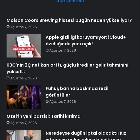
Son Eklenen
Molson Coors Brewing hissesi bugün neden yükseliyor?
Ağustos 7, 2026
Apple gizliliği koruyamıyor: iCloud+
özelliğinde yeni açık!
Ağustos 7, 2026
KBC’nin 2Ç net karı arttı, güçlü krediler gelir tahminini
yükseltti
Ağustos 7, 2026
Fuhuş barına baskında rezil
görüntüler
Ağustos 7, 2026
Özel’in yeni partisi: Tarihi kırılma
Ağustos 7, 2026
Neredeyse düğün iptal olacaktı! Kız
istemeye gelen aileye büyük ayıp