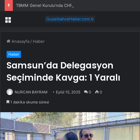
TBMM Genel Kurulu’nda CHP’li Emir ile Ak Partili Çelik Arasında Emekli Aylığı Tartışması: Siz Kurdunuz Sistemi, Sistem Çöktü
Menü
Anasayfa
/
Haber
Haber
Samsun’da Delegasyon
Seçiminde Kavga: 1 Yaralı
NURCAN BAYRAM
Eylül 15, 2025
0
0
1 dakika okuma süresi