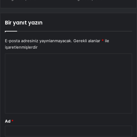
Bir yanıt yazın
E-posta adresiniz yayınlanmayacak.
Gerekli alanlar
*
ile
işaretlenmişlerdir
Y
o
r
u
m
*
Ad
*