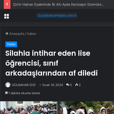
Çin’in Hainan Eyaletinde İlk Altı Ayda Denizaşırı Gümrüksüz Satışlar 2,90 Milyar Doları Aştı
Menü
Anasayfa
/
Haber
Haber
Silahla intihar eden lise
öğrencisi, sınıf
arkadaşlarından af diledi
GÜLBAHAR İZGİ
Ocak 16, 2024
0
2
1 dakika okuma süresi