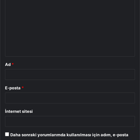
Y
o
r
u
m
*
Ad
*
E-posta
*
İnternet sitesi
Daha sonraki yorumlarımda kullanılması için adım, e-posta