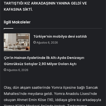
TARTIŞTIĞI KIZ ARKADAŞININ YANINA GELDİ VE
KAFASINA SİKTİ.
İlgili Makaleler
Türkiye’nin mobilya devi satıldı
Ağustos 6, 2026
Çin’in Hainan Eyaletinde İlk Altı Ayda Denizaşırı
Gümrüksüz Satışlar 2,90 Milyar Doları Aştı
Ağustos 6, 2026
Olay, dün akşam saatlerinde Yomra ilçesine bağlı Sancak
Mahallesi’nde meydana geldi. Yomra Anadolu Lisesi’nde
okuyan Ahmet Emin Köse (16), iddiaya göre kız arkadaşıyla
Yomra Kültür Merkezi önünde tartıştı. Tartışmanın