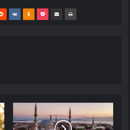
erest
Reddit
VKontakte
Odnoklassniki
Pocket
E-Posta ile paylaş
Yazdır