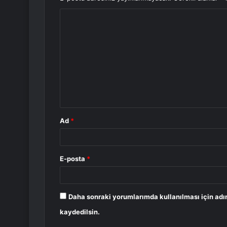
Y
o
r
u
m
*
Ad
*
E-posta
*
Daha sonraki yorumlarımda kullanılması için adı
kaydedilsin.