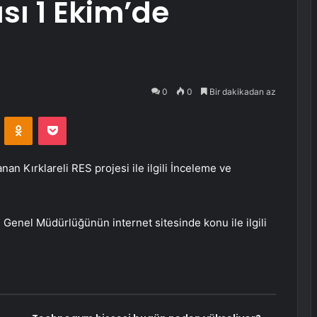
tısı 1 Ekim’de
0
0
Bir dakikadan az
VKontakte
Odnoklassniki
Pocket
an Kırklareli RES projesi ile ilgili İnceleme ve
Genel Müdürlüğünün internet sitesinde konu ile ilgili