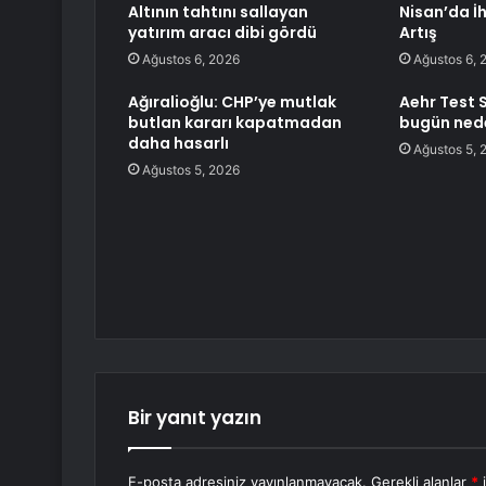
Altının tahtını sallayan
Nisan’da İ
yatırım aracı dibi gördü
Artış
Ağustos 6, 2026
Ağustos 6, 
Ağıralioğlu: CHP’ye mutlak
Aehr Test 
butlan kararı kapatmadan
bugün nede
daha hasarlı
Ağustos 5, 
Ağustos 5, 2026
Bir yanıt yazın
E-posta adresiniz yayınlanmayacak.
Gerekli alanlar
*
i