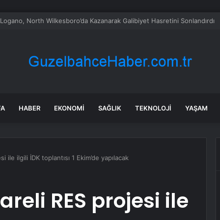
ABD’de özel sektör istihdamı Temmuz’da 44.000 arttı
FA
HABER
EKONOMI
SAĞLIK
TEKNOLOJI
YAŞAM
i ile ilgili İDK toplantısı 1 Ekim’de yapılacak
reli RES projesi ile