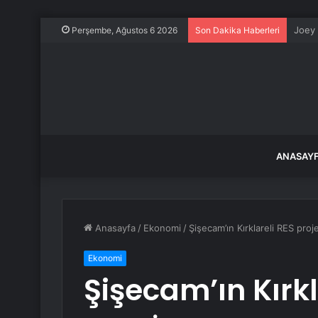
ADP: 
Perşembe, Ağustos 6 2026
Son Dakika Haberleri
ANASAY
Anasayfa
/
Ekonomi
/
Şişecam’ın Kırklareli RES projes
Ekonomi
Şişecam’ın Kırkla