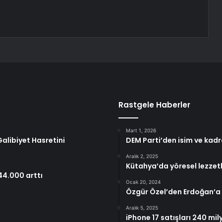
Rastgele Haberler
Mart 1, 2026
alibiyet Hasretini
DEM Parti’den isim ve kadro
Aralık 2, 2025
Kütahya’da yöresel lezzetl
44.000 arttı
Ocak 20, 2024
Özgür Özel’den Erdoğan’a 
Aralık 5, 2025
iPhone 17 satışları 240 mi