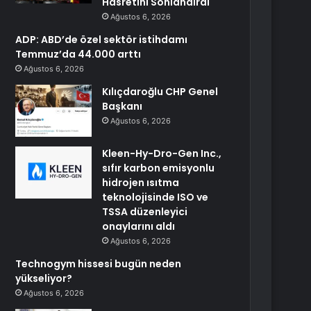
Hasretini Sonlandırdı
Ağustos 6, 2026
ADP: ABD’de özel sektör istihdamı
Temmuz’da 44.000 arttı
Ağustos 6, 2026
Kılıçdaroğlu CHP Genel
Başkanı
Ağustos 6, 2026
Kleen-Hy-Dro-Gen Inc.,
sıfır karbon emisyonlu
hidrojen ısıtma
teknolojisinde ISO ve
TSSA düzenleyici
onaylarını aldı
Ağustos 6, 2026
Technogym hissesi bugün neden
yükseliyor?
Ağustos 6, 2026