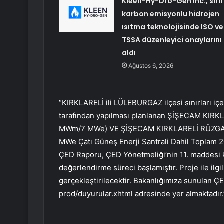
Kleen-Hy-Dro-Gen Inc., sıfır
karbon emisyonlu hidrojen
ısıtma teknolojisinde ISO ve
TSSA düzenleyici onaylarını
aldı
Ağustos 6, 2026
“KIRKLARELİ ili LÜLEBURGAZ ilçesi sınırları iç
tarafından yapılması planlanan ŞİŞECAM KIRK
MWm/7 MWe) VE ŞİŞECAM KIRKLARELİ RÜZGAR 
MWe Çatı Güneş Enerji Santrali Dahil Toplam 20
ÇED Raporu, ÇED Yönetmeliği’nin 11. maddesi
değerlendirme süreci başlamıştır. Proje ile ilgi
gerçekleştirilecektir. Bakanlığımıza sunulan 
prod/duyurular.xhtml adresinde yer almaktadır.