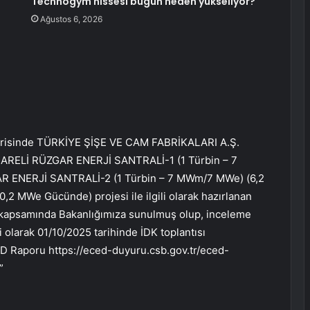
Technogym hissesi bugün neden yükseliyor?
Ağustos 6, 2026
erisinde
TÜRKİYE ŞİŞE VE CAM FABRİKALARI A.Ş.
LARELİ RÜZGAR ENERJİ SANTRALİ-1 (1 Türbin – 7
ENERJİ SANTRALİ-2 (1 Türbin – 7 MWm/7 MWe) (6,2
,2 MWe Gücünde) projesi ile ilgili olarak hazırlanan
 kapsamında Bakanlığımıza sunulmuş olup, inceleme
li olarak 01/10/2025 tarihinde İDK toplantısı
ÇED Raporu https://eced-duyuru.csb.gov.tr/eced-
”