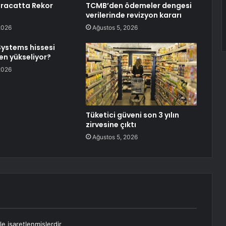
hracatta Rekor
TCMB’den ödemeler dengesi
verilerinde revizyon kararı
2026
Ağustos 5, 2026
Systems hissesi
n yükseliyor?
2026
Tüketici güveni son 3 yılın
zirvesine çıktı
Ağustos 5, 2026
le işaretlenmişlerdir