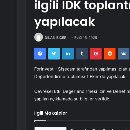
ilgili İDK toplan
yapılacak
DİLAN BİÇER
Eylül 15, 2025
Facebook
Twitter
LinkedIn
Tumblr
Pinterest
Reddit
ForInvest – Şişecam tarafından yapılması planlan
Değerlendirme toplantısı 1 Ekim’de yapılacak.
Çevresel Etki Değerlendirmesi İzin ve Denetim 
yapılan açıklamada şu bilgiler verildi:
İlgili Makaleler