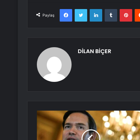
Facebook
Twitter
LinkedIn
Tumblr
Pint
Paylaş
DİLAN BİÇER