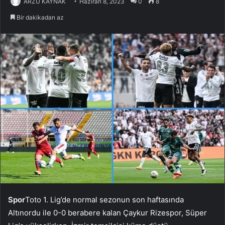
ARZU KAYNAK
Haziran 8, 2023
0
8
Bir dakikadan az
Spor
Toto 1. Lig’de normal sezonun son haftasında
Altınordu ile 0-0 berabere kalan Çaykur Rizespor, Süper