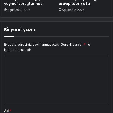
yayma’ soruşturması
arayıp tebrik etti
Ağustos 9, 2026
Ağustos 9, 2026
Bir yanıt yazın
E-posta adresiniz yayınlanmayacak.
Gerekli alanlar
*
ile
işaretlenmişlerdir
Y
o
r
u
m
*
Ad
*