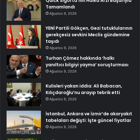
Quick Sigorta’nın Halka Arzı Başarıyla
Tamamlandı
Ağustos 9, 2026
YENİ Partili Gökçen, Gezi tutuklularının
gerekçesiz sevkini Meclis gündemine
taşıdı
Ağustos 9, 2026
Turhan Çömez hakkında ‘halkı
yanıltıcı bilgiyi yayma’ soruşturması
Ağustos 9, 2026
Kulisleri yakan iddia: Ali Babacan,
Kılıçdaroğlu’nu arayıp tebrik etti
Ağustos 9, 2026
İstanbul, Ankara ve İzmir’de akaryakıt
tabelaları değişti: İşte güncel fiyatlar
Ağustos 9, 2026