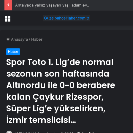
Antalya’da yalnız yaşayan yaşlı adam evinde ölü bulundu
Menü
Anasayfa
/
Haber
Haber
Spor Toto 1. Lig’de normal
sezonun son haftasında
Altınordu ile 0-0 berabere
kalan Çaykur Rizespor,
Süper Lig’e yükselirken,
İzmir temsilcisi…