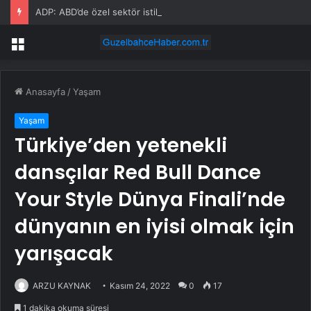
ADP: ABD’de özel sektör istihdamı Temmuz’da 44.000 arttı
Menü
Anasayfa
/
Yaşam
Yaşam
Türkiye’den yetenekli
dansçılar Red Bull Dance
Your Style Dünya Finali’nde
dünyanın en iyisi olmak için
yarışacak
ARZU KAYNAK
Kasım 24, 2022
0
17
1 dakika okuma süresi