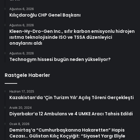
Ağustos 6, 2026
Kılıçdaroğlu CHP Genel Başkanı
Ağustos 6, 2026
Kleen-Hy-Dro-Gen Inc., sıfır karbon emisyonlu hidrojen
ısıtma teknolojisinde ISO ve TSSA düzenleyici
onaylarını aldı
Ağustos 6, 2026
Technogym hissesi bugün neden yükseliyor?
Rastgele Haberler
Haziran 17, 2025
Kazakistan’da ‘Çin Turizm Yılı’ Açılış Töreni Gerçekleşti
Aralık 20, 2024
Diyarbakır’a 12 Ambulans ve 4 UMKE Aracı Tahsis Edildi
Ocak 8, 2026
Demirtaş’a “Cumhurbaşkanına Hakaretten” Hapis
Cezası… Gülistan Kılıç Koçyiğit: “Siyaset Yargı Eliyle