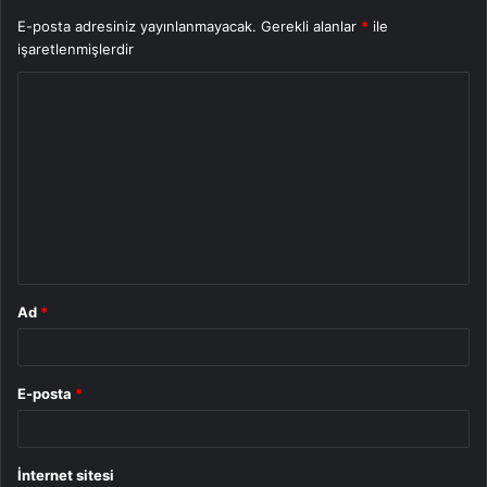
E-posta adresiniz yayınlanmayacak.
Gerekli alanlar
*
ile
işaretlenmişlerdir
Y
o
r
u
m
*
Ad
*
E-posta
*
İnternet sitesi