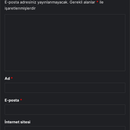
E-posta adresiniz yayınlanmayacak.
Gerekli alanlar
*
ile
işaretlenmişlerdir
Y
o
r
u
m
*
Ad
*
E-posta
*
İnternet sitesi