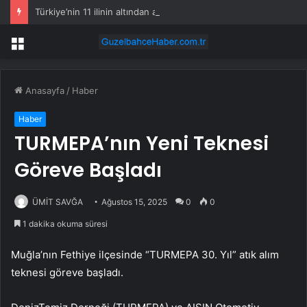
Türkiye’nin 11 ilinin altından altın fışkıracak
Menü
Anasayfa
/
Haber
Haber
TURMEPA’nın Yeni Teknesi
Göreve Başladı
ÜMİT SAVĞA
Ağustos 15, 2025
0
0
1 dakika okuma süresi
Muğla’nın Fethiye ilçesinde “TURMEPA 30. Yıl” atık alım
teknesi göreve başladı.