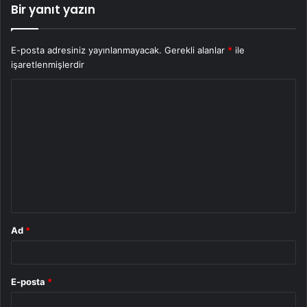
Bir yanıt yazın
E-posta adresiniz yayınlanmayacak.
Gerekli alanlar
*
ile
işaretlenmişlerdir
Y
o
r
u
m
*
Ad
*
E-posta
*