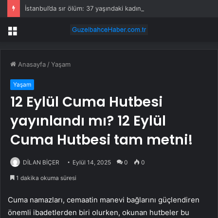
İstanbul’da sır ölüm: 37 yaşındaki kadın savcının evinde ölü bulundu!
Menü
Anasayfa
/
Yaşam
Yaşam
12 Eylül Cuma Hutbesi
yayınlandı mı? 12 Eylül
Cuma Hutbesi tam metni!
DİLAN BİÇER
Eylül 14, 2025
0
0
1 dakika okuma süresi
Cuma namazları, cemaatin manevi bağlarını güçlendiren
önemli ibadetlerden biri olurken, okunan hutbeler bu