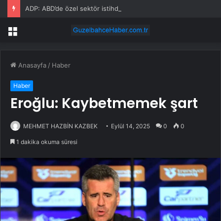
ADP: ABD’de özel sektör istihdamı Temmuz’da 44.000 arttı
Menü
Anasayfa
/
Haber
Haber
Eroğlu: Kaybetmemek şart
MEHMET HAZBİN KAZBEK
Eylül 14, 2025
0
0
1 dakika okuma süresi