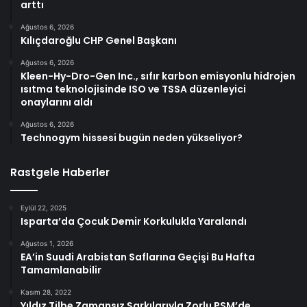
arttı
Ağustos 6, 2026
Kılıçdaroğlu CHP Genel Başkanı
Ağustos 6, 2026
Kleen-Hy-Dro-Gen Inc., sıfır karbon emisyonlu hidrojen
ısıtma teknolojisinde ISO ve TSSA düzenleyici
onaylarını aldı
Ağustos 6, 2026
Technogym hissesi bugün neden yükseliyor?
Rastgele Haberler
Eylül 22, 2025
Isparta’da Çocuk Demir Korkulukla Yaralandı
Ağustos 1, 2026
EA’in Suudi Arabistan Saflarına Geçişi Bu Hafta
Tamamlanabilir
Kasım 28, 2022
Yıldız Tilbe Zamansız Şarkılarıyla Zorlu PSM’de