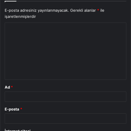
E-posta adresiniz yayınlanmayacak.
Gerekli alanlar
*
ile
işaretlenmişlerdir
Y
o
r
u
m
*
Ad
*
E-posta
*
İnternet sitesi