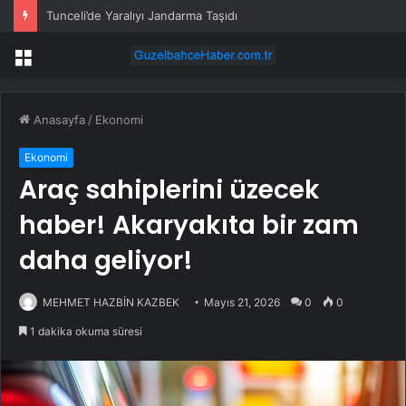
Tunceli’de Yaralıyı Jandarma Taşıdı
Menü
Anasayfa
/
Ekonomi
Ekonomi
Araç sahiplerini üzecek
haber! Akaryakıta bir zam
daha geliyor!
MEHMET HAZBİN KAZBEK
Mayıs 21, 2026
0
0
1 dakika okuma süresi