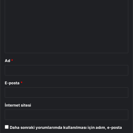
o
r
u
m
*
Ad
*
E-posta
*
İnternet sitesi
Daha sonraki yorumlarımda kullanılması için adım, e-posta