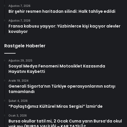
Ağustos 7, 2026
Bir şehir resmen haritadan silindi: Halk tahliye edildi
Ağustos 7, 2026
Fransa kabusu yaşıyor: Yüzbinlerce kişi kaçıyor alevler
kovalıyor
Rastgele Haberler
Ağustos 29, 2025
Sosyal Medya Fenomeni Motosiklet Kazasında
Hayatını Kaybetti
Aralık 19, 2024
Generali Sigorta’nın Türkiye operasyonlarının satışı
tamamlandı
Şubat 4, 2026
“Paylaştığımız Kültürel Miras Sergisi” İzmir’de
Ocak 3, 2026
Bursa okullar tatil mi, 2 Ocak Cuma yarın Bursa’da okul
yok mu (BURSA VALİLİĞİ – KAR TATİLİ)?