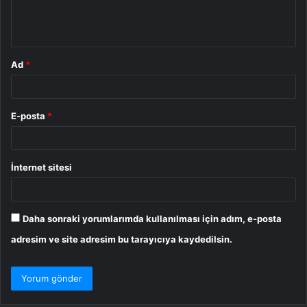
m
*
Ad
*
E-posta
*
İnternet sitesi
Daha sonraki yorumlarımda kullanılması için adım, e-posta
adresim ve site adresim bu tarayıcıya kaydedilsin.