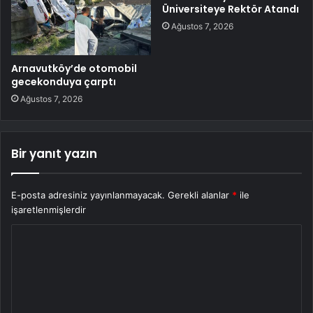
Üniversiteye Rektör Atandı
Ağustos 7, 2026
Arnavutköy’de otomobil
gecekonduya çarptı
Ağustos 7, 2026
Bir yanıt yazın
E-posta adresiniz yayınlanmayacak.
Gerekli alanlar
*
ile
işaretlenmişlerdir
Y
o
r
u