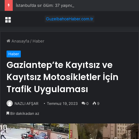
İstanbul’da sır ölüm: 37 yaşındaki kadın savcının evinde ölü bulundu!
Menü
Anasayfa
/
Haber
Haber
Gaziantep’te Kayıtsız ve
Kayıtsız Motosikletler İçin
Trafik Uygulaması
NAZLI AFŞAR
Temmuz 19, 2023
0
9
Bir dakikadan az