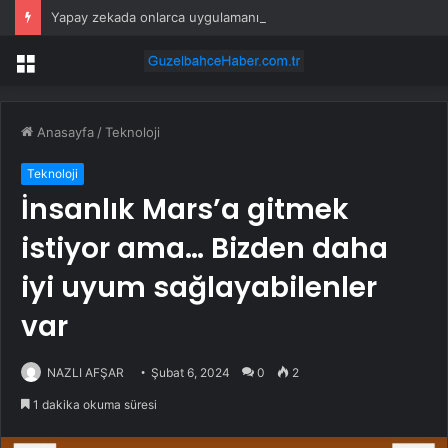
Yapay zekada onlarca uygulamanın yerini tek asistan alabilir
Menü
Anasayfa
/
Teknoloji
Teknoloji
İnsanlık Mars’a gitmek
istiyor ama… Bizden daha
iyi uyum sağlayabilenler
var
NAZLI AFŞAR
Şubat 6, 2024
0
2
1 dakika okuma süresi