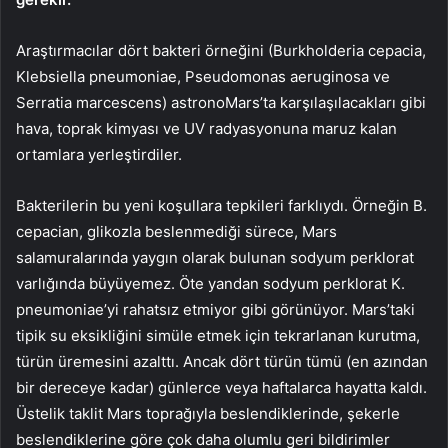
Araştırmacılar dört bakteri örneğini (Burkholderia cepacia,
Klebsiella pneumoniae, Pseudomonas aeruginosa ve
Serratia marcescens) astronoMars’ta karşılaşılacakları gibi
hava, toprak kimyası ve UV radyasyonuna maruz kalan
ortamlara yerleştirdiler.
Bakterilerin bu yeni koşullara tepkileri farklıydı. Örneğin B.
cepacian, glikozla beslenmediği sürece, Mars
salamuralarında yaygın olarak bulunan sodyum perklorat
varlığında büyüyemez. Öte yandan sodyum perklorat K.
pneumoniae’yi rahatsız etmiyor gibi görünüyor. Mars’taki
tipik su eksikliğini simüle etmek için tekrarlanan kurutma,
türün üremesini azalttı. Ancak dört türün tümü (en azından
bir dereceye kadar) günlerce veya haftalarca hayatta kaldı.
Üstelik taklit Mars toprağıyla beslendiklerinde, şekerle
beslendiklerine göre çok daha olumlu geri bildirimler