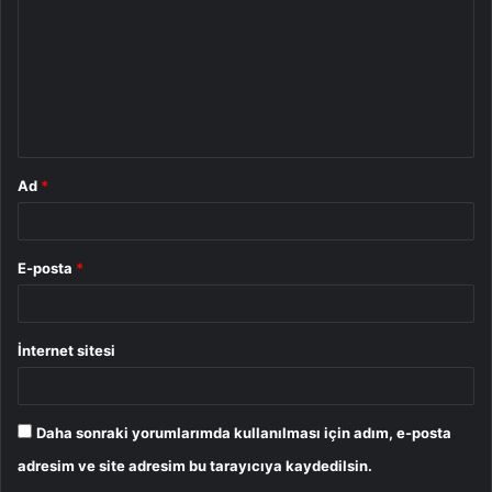
r
u
m
*
Ad
*
E-posta
*
İnternet sitesi
Daha sonraki yorumlarımda kullanılması için adım, e-posta
adresim ve site adresim bu tarayıcıya kaydedilsin.