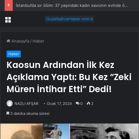
Qxo hissesi 14 Ağustos’taki açıklamada %7,9 hareket edebilir
Menü
Anasayfa
/
Haber
Haber
Kaosun Ardından İlk Kez
Açıklama Yaptı: Bu Kez “Zeki
Müren İntihar Etti” Dedi!
NAZLI AFŞAR
Ocak 17, 2024
0
2
3 dakika okuma süresi