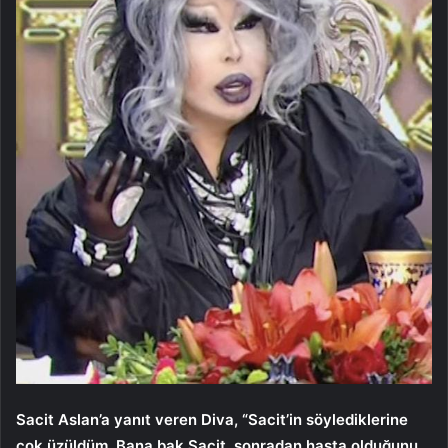
Sacit Aslan’a yanıt veren Diva, “Sacit’in söylediklerine
çok üzüldüm. Bana bak Sacit, sonradan hasta olduğunu