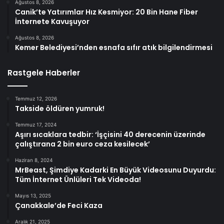
Ağustos 8, 2026
Canik’te Yatırımlar Hız Kesmiyor: 20 Bin Hane Fiber
İnternete Kavuşuyor
Ağustos 8, 2026
Kemer Belediyesi’nden esnafa sıfır atık bilgilendirmesi
Rastgele Haberler
Temmuz 12, 2026
Takside öldüren yumruk!
Temmuz 17, 2024
Aşırı sıcaklara tedbir: ‘İşçisini 40 derecenin üzerinde
çalıştırana 2 bin euro ceza kesilecek’
Haziran 8, 2024
MrBeast, Şimdiye Kadarki En Büyük Videosunu Duyurdu:
Tüm İnternet Ünlüleri Tek Videoda!
Mayıs 13, 2025
Çanakkale’de Feci Kaza
Aralık 21, 2025