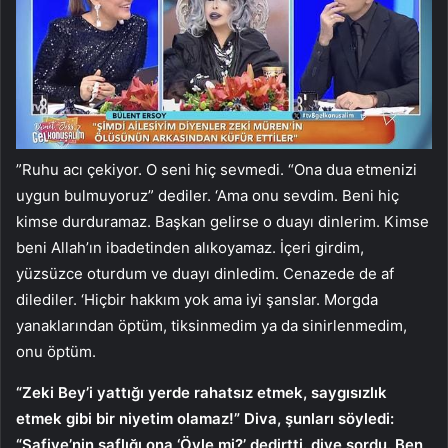
”Ruhu acı çekiyor. O seni hiç sevmedi. “Ona dua etmenizi
uygun bulmuyoruz” dediler. ‘Ama onu sevdim. Beni hiç
kimse durduramaz. Başkan gelirse o duayı dinlerim. Kimse
beni Allah’ın ibadetinden alıkoyamaz. İçeri girdim,
yüzsüzce oturdum ve duayı dinledim. Cenazede de af
dilediler. ‘Hiçbir hakkım yok ama iyi şanslar. Morgda
yanaklarından öptüm, tiksinmedim ya da sinirlenmedim,
onu öptüm.
“Zeki Bey’i yattığı yerde rahatsız etmek, saygısızlık
etmek gibi bir niyetim olamaz!” Diva, şunları söyledi:
“Safiye’nin saflığı ona ‘Öyle mi?’ dedirtti. diye sordu. Ben