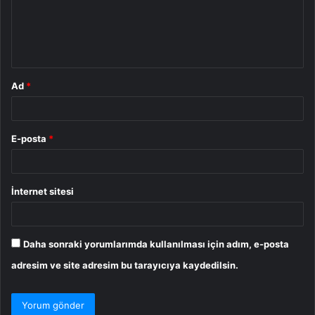
u
m
*
Ad
*
E-posta
*
İnternet sitesi
Daha sonraki yorumlarımda kullanılması için adım, e-posta
adresim ve site adresim bu tarayıcıya kaydedilsin.