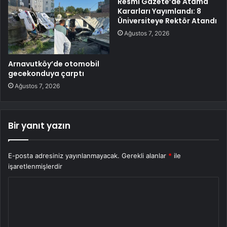
Resmi Gazete’de Atama
Kararları Yayımlandı: 8
Üniversiteye Rektör Atandı
Ağustos 7, 2026
Arnavutköy’de otomobil
gecekonduya çarptı
Ağustos 7, 2026
Bir yanıt yazın
E-posta adresiniz yayınlanmayacak.
Gerekli alanlar
*
ile
işaretlenmişlerdir
Y
o
r