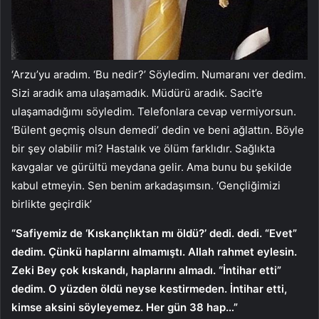
‘Arzu’yu aradım. ‘Bu nedir?’ Söyledim. Numaranı ver dedim.
Sizi aradık ama ulaşamadık. Müdürü aradık. Sacit’e
ulaşamadığımı söyledim. Telefonlara cevap vermiyorsun.
‘Bülent geçmiş olsun demedi’ dedin ve beni ağlattın. Böyle
bir şey olabilir mi? Hastalık ve ölüm farklıdır. Sağlıkta
kavgalar ve gürültü meydana gelir. Ama bunu bu şekilde
kabul etmeyin. Sen benim arkadaşımsın. ‘Gençliğimizi
birlikte geçirdik’
“Safiyemiz de ‘Kıskançlıktan mı öldü?’ dedi. dedi. “Evet”
dedim. Çünkü haplarını almamıştı. Allah rahmet eylesin.
Zeki Bey çok kıskandı, haplarını almadı. “İntihar etti”
dedim. O yüzden öldü neyse kestirmeden. İntihar etti,
kimse aksini söyleyemez. Her gün 38 hap…”