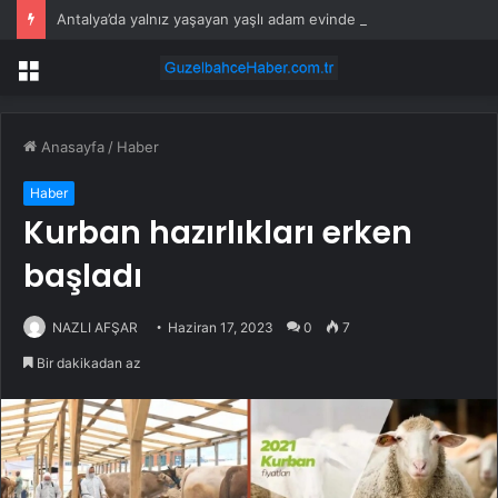
Antalya’da yalnız yaşayan yaşlı adam evinde ölü bulundu
Menü
Anasayfa
/
Haber
Haber
Kurban hazırlıkları erken
başladı
NAZLI AFŞAR
Haziran 17, 2023
0
7
Bir dakikadan az