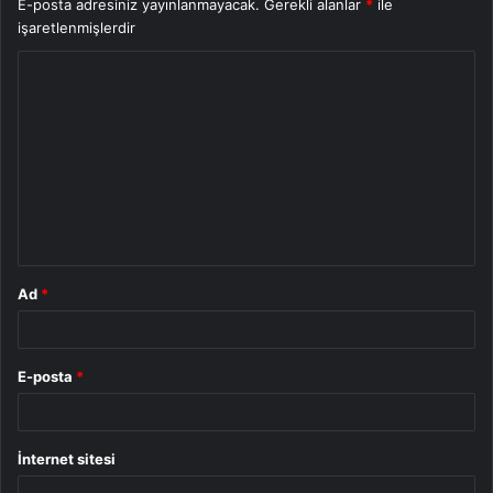
E-posta adresiniz yayınlanmayacak.
Gerekli alanlar
*
ile
işaretlenmişlerdir
Y
o
r
u
m
*
Ad
*
E-posta
*
İnternet sitesi