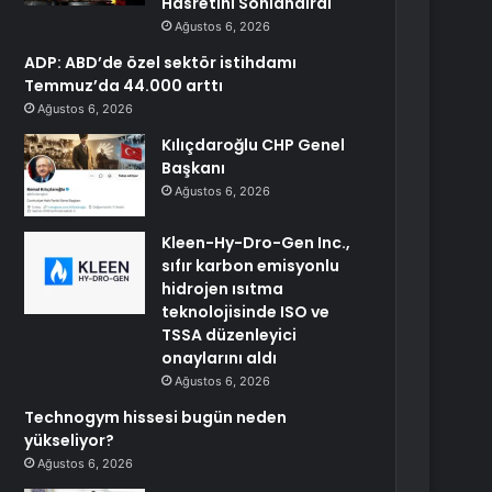
Hasretini Sonlandırdı
Ağustos 6, 2026
ADP: ABD’de özel sektör istihdamı
Temmuz’da 44.000 arttı
Ağustos 6, 2026
Kılıçdaroğlu CHP Genel
Başkanı
Ağustos 6, 2026
Kleen-Hy-Dro-Gen Inc.,
sıfır karbon emisyonlu
hidrojen ısıtma
teknolojisinde ISO ve
TSSA düzenleyici
onaylarını aldı
Ağustos 6, 2026
Technogym hissesi bugün neden
yükseliyor?
Ağustos 6, 2026