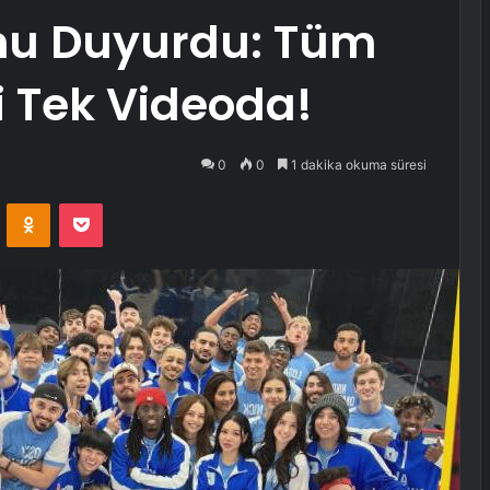
nu Duyurdu: Tüm
i Tek Videoda!
0
0
1 dakika okuma süresi
VKontakte
Odnoklassniki
Pocket