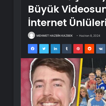
Büyük Videosu
İnternet Ünlüler
MEHMET HAZBİN KAZBEK
Haziran 8, 2024
Facebook
Twitter
LinkedIn
Tumblr
Pinterest
Reddit