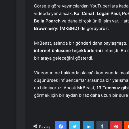
Görsele göre yayıncılardan YouTuber’lara kadar
videoda yer alacak.
Kai Cenat, Logan Paul, Po
Bella Poarch
ve daha birçok ünlü isim var. Hat
Brownlee’yi (MKBHD)
de görüyoruz.
MrBeast, aslında bir gönderi daha paylaşmıştı. 
internet ünlüsüne teşekkürlerini
iletmişti. Bu
bir araya geleceğini gösterdi.
Videonun ne hakkında olacağı konusunda maales
düşünürsek influencer’lar arasında bir yarışma 
da bilmiyoruz. Ancak MrBeast,
13 Temmuz gibi 
görmek için bir aydan biraz daha uzun bir sü
Facebook
Twitter
LinkedIn
Tumblr
Pint
Paylaş