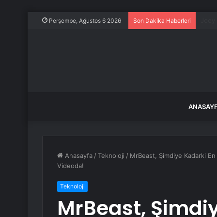
ADP: 
Perşembe, Ağustos 6 2026
Son Dakika Haberleri
ANASAY
Anasayfa
/
Teknoloji
/
MrBeast, Şimdiye Kadarki En
Videoda!
Teknoloji
MrBeast, Şimdiy