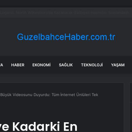
ABD’de özel sektör istihdamı Temmuz’da 44.000 arttı
FA
HABER
EKONOMI
SAĞLIK
TEKNOLOJI
YAŞAM
 Büyük Videosunu Duyurdu: Tüm İnternet Ünlüleri Tek
e Kadarki En