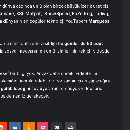
 dünya çapında ünlü olan birçok büyük içerik üreticisi
kimane, KSI, Matpat, IShowSpeed, FaZe Rug, Ludwig,
ta dünyanın en popüler teknoloji YouTuber’ı
Marquess
Ünlü isim, daha sonra sildiği bu
gönderide 50 adet
 da sosyal medyanın en ünlü isimlerinin tek bir videoda
ef bir bilgi yok. Ancak daha önceki videolarını
olacağını tahmin edebiliriz. Ne zaman çıkış yapacağını
gelebileceğini
söylüyor. Yani en büyük videosunu
re beklememiz gerekecek.
erest
Reddit
VKontakte
Odnoklassniki
Pocket
E-Posta ile paylaş
Yazdır