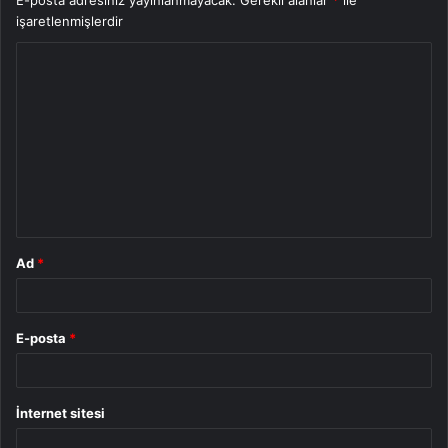
E-posta adresiniz yayınlanmayacak.
Gerekli alanlar
*
ile
işaretlenmişlerdir
Y
o
r
u
m
*
Ad
*
E-posta
*
İnternet sitesi