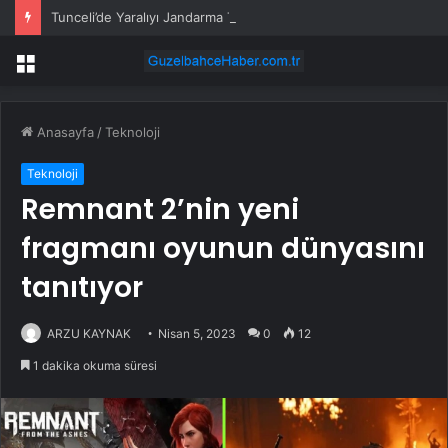
Tunceli’de Yaralıyı Jandarma Taşıdı
Menü
Anasayfa
/
Teknoloji
Teknoloji
Remnant 2’nin yeni
fragmanı oyunun dünyasını
tanıtıyor
ARZU KAYNAK
Nisan 5, 2023
0
12
1 dakika okuma süresi