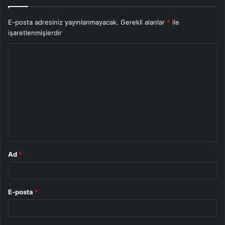
E-posta adresiniz yayınlanmayacak.
Gerekli alanlar
*
ile
işaretlenmişlerdir
Y
o
r
u
m
*
Ad
*
E-posta
*