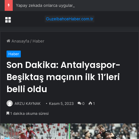
Yapay zekada onlarca uygulamanın yerini tek asistan alabilir
Menü
Anasayfa
/
Haber
Haber
Son Dakika: Antalyaspor-
Beşiktaş maçının ilk 11’leri
belli oldu
ARZU KAYNAK
Kasım 5, 2023
0
1
1 dakika okuma süresi