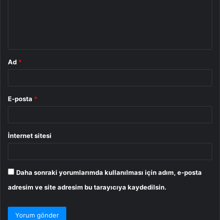
u
m
*
Ad
*
E-posta
*
İnternet sitesi
Daha sonraki yorumlarımda kullanılması için adım, e-posta
adresim ve site adresim bu tarayıcıya kaydedilsin.