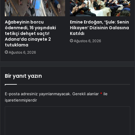
Ağabeyinin borcu
Emine Erdoğan, ‘Şule: Senin
ödenmedi, 16 yaşındaki
Hikayen’ Dizisinin Galasına
tetikçi dehşet saçtı!
Katıldı
Adana’da cinayete 2
Ağustos 6, 2026
tutuklama
Ağustos 6, 2026
Bir yanıt yazın
E-posta adresiniz yayınlanmayacak.
Gerekli alanlar
*
ile
işaretlenmişlerdir
Y
o
r