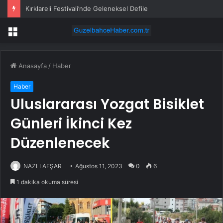
Kırklareli Festivali’nde Geleneksel Defile
Menü
Anasayfa
/
Haber
Haber
Uluslararası Yozgat Bisiklet
Günleri İkinci Kez
Düzenlenecek
NAZLI AFŞAR
Ağustos 11, 2023
0
6
1 dakika okuma süresi