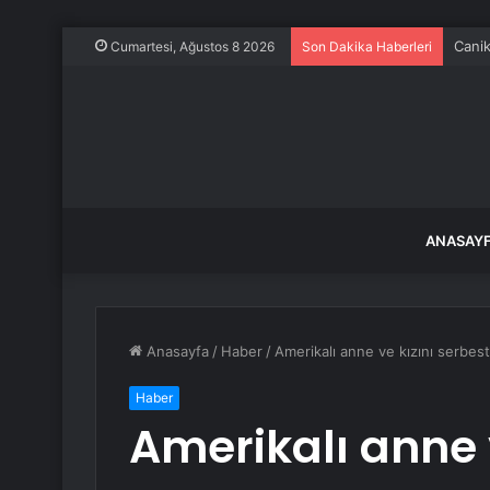
Canik
Cumartesi, Ağustos 8 2026
Son Dakika Haberleri
ANASAY
Anasayfa
/
Haber
/
Amerikalı anne ve kızını serbes
Haber
Amerikalı anne 