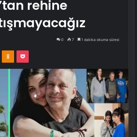
tan rehine
rtışmayacağız
0
7
1 dakika okuma süresi
VKontakte
Odnoklassniki
Pocket