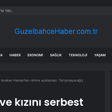
’te Yatırımlar Hız Kesmiyor: 20 Bin Hane Fiber İnternete Kavuşuyor
FA
HABER
EKONOMI
SAĞLIK
TEKNOLOJI
YAŞAM
t bırakan Hamas’tan rehine açıklaması: Tartışmayacağız
ve kızını serbest