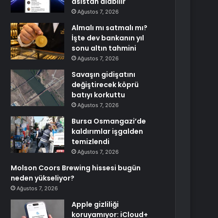
asistan alabilir
Ağustos 7, 2026
Almalı mı satmalı mı?
İşte dev bankanın yıl
sonu altın tahmini
Ağustos 7, 2026
Savaşın gidişatını
değiştirecek köprü
batıyı korkuttu
Ağustos 7, 2026
Bursa Osmangazi’de
kaldırımlar işgalden
temizlendi
Ağustos 7, 2026
Molson Coors Brewing hissesi bugün
neden yükseliyor?
Ağustos 7, 2026
Apple gizliliği
koruyamıyor: iCloud+