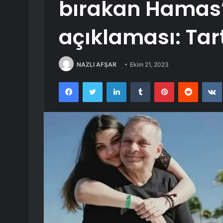
bırakan Hamas’
açıklaması: Ta
NAZLI AFŞAR
Ekim 21, 2023
Facebook
Twitter
LinkedIn
Tumblr
Pinterest
Reddit